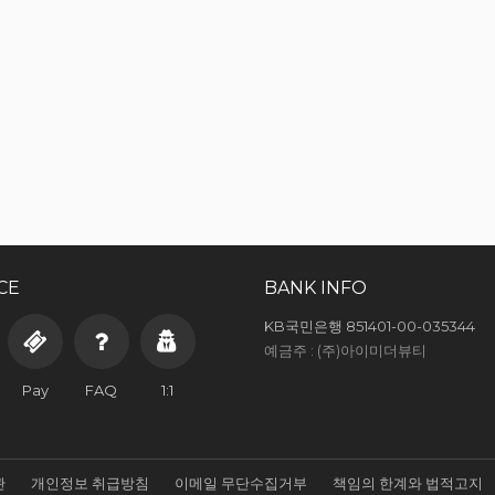
CE
BANK INFO
KB국민은행 851401-00-035344
예금주 : (주)아이미더뷰티
Pay
FAQ
1:1
관
개인정보 취급방침
이메일 무단수집거부
책임의 한계와 법적고지