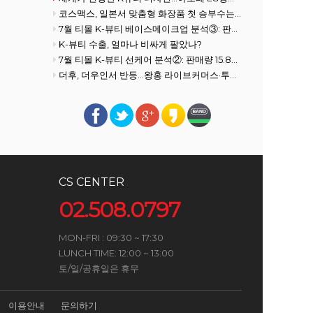
코스맥스, 일본서 맞춤형 화장품 첫 승부수는 'AI 헤어케어'
7월 티몰 K-뷰티 베이스메이크업 분석③: 판매량 3.1% 증가
K-뷰티 수출, 얼마나 비싸게 팔았나?
7월 티몰 K-뷰티 선케어 분석②: 판매량 15.8% 감소
더후, 더우인서 반등…왕홍 라이브커머스·투트랙 전략 통했다
CS CENTER
02.508.0797
MON-FRI : 09:30 ~ 17:30
LUNCH TIME: 12:00 ~ 13:00
토/일/공휴일은 휴무
이용안내
문의하기