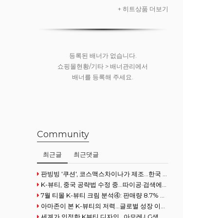
프디스펜서 무
+ 히트상품 더보기
료)
등록된 배너가 없습니다.
쇼핑몰현황/기타 > 배너관리에서
배너를 등록해 주세요.
Community
최근글
최근댓글
판빙빙 '쿠션', 코스맥스차이나가 제조…한국 ODM 경쟁력 재조명
K-뷰티, 중국 공략법 수정 중...따이공·검색에서 콘텐츠로
7월 티몰 K-뷰티 크림 분석④: 판매량 8.7% 증가
아마존이 본 K-뷰티의 저력…글로벌 성장 이끄는 5가지 경쟁력
세계가 인정한 K뷰티 디자인…아모레·LG생건 레드닷 수상