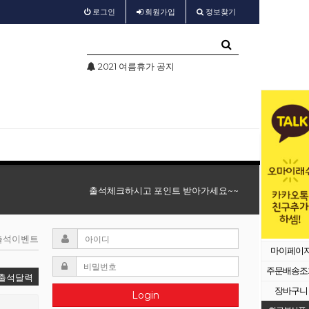
로그인
회원
가입
정보찾기
2021 여름휴가 공지
test
출석체크하시고 포인트 받아가세요~~
 출석이벤트
마이페이
주문배송조
출석달력
장바구니
Login