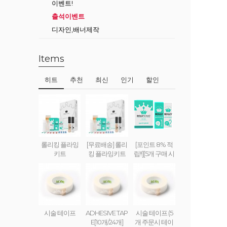
이벤트!
출석이벤트
디자인,배너제작
Items
히트
추천
최신
인기
할인
롤리킹 플라잉
[무료배송] 롤리
[포인트 8% 적
키트
킹 플라잉키트
립!!][5개 구매 시
무료배송] 롤리
킹 플라잉 크림
(set) ROLLY KI
NG FLYING CR
EAM
시술 테이프
ADHESIVE TAP
시술 테이프 (5
E[10개/24개]
개 주문시 테이