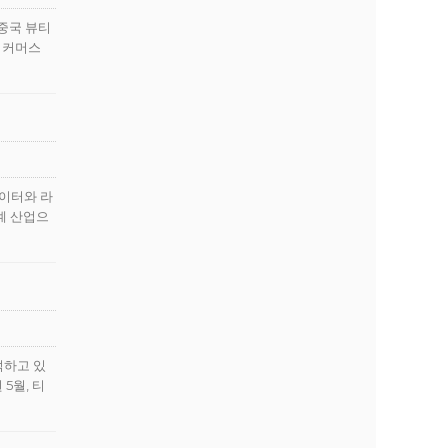
 중국 뷰티
 이커머스
데이터와 라
계 산업으
분석하고 있
 5월, 티