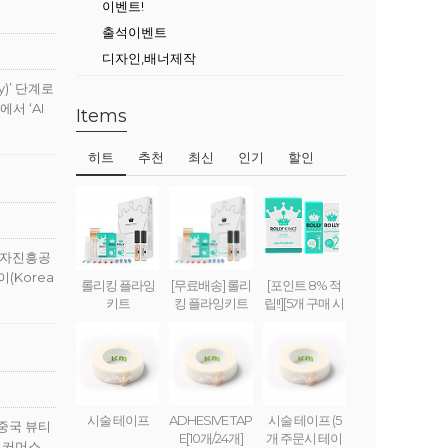
이벤트!
출석이벤트
디자인,배너제작
)’ 단계로
서 ‘AI
Items
히트
추천
최신
인기
할인
투자진흥공
(Korea
롤리킹 플라잉
[무료배송] 롤리
[포인트 8% 적
키트
킹 플라잉키트
립!!][5개 구매 시
무료배송] 롤리
킹 플라잉 크림
(set) ROLLY KI
NG FLYING CR
EAM
시술 테이프
ADHESIVE TAP
시술 테이프 (5
 중국 뷰티
E[10개/24개]
개 주문시 테이
 이커머스