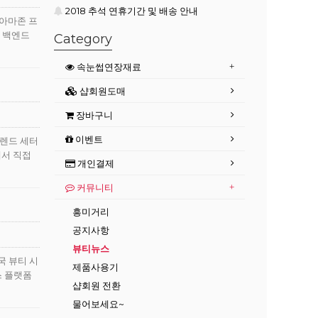
2018 추석 연휴기간 및 배송 안내
 아마존 프
과 백엔드
Category
속눈썹연장재료
샵회원도매
장바구니
이벤트
트렌드 세터
에서 직접
개인결제
커뮤니티
흥미거리
공지사항
뷰티뉴스
국 뷰티 시
제품사용기
스 플랫폼
샵회원 전환
물어보세요~