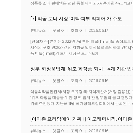
장품류 소매 판매액은 전년 동월 대비 2.5% 증가한 44…
더보
[7] 티몰 토너 시장 '미백·피부 리페어'가 주도
뷰티뉴스
댓글 0
조회 0
2026.06.17
|
|
|
[편집자 주] 본지는 2022년 7월부터 티몰(Tmall)을 중심
시장의 구조 변화와 경쟁 지형을 입체적으로 조망하고 있다.[7]20
폼 티몰(Tmall)의 토너 시장은 로…
더보기
정부-화장품업계, 위조 화장품 퇴치… 4개 기관 
뷰티뉴스
댓글 0
조회 0
2026.06.16
|
|
|
식품의약품안전처(처장 오유경)와 지식재산처(처장 김용선), 
‘위조 화장품 대응을 위한 정부-업계 간 업무협약’을 체결했
위해 추진됐다. 지난해 11월 국가정책조정회의에서 논의된 ‘…
[아마존 프라임데이 기획 1] 아모레퍼시픽, 아마존
뷰티뉴스
댓글 0
조회 0
2026.06.16
|
|
|