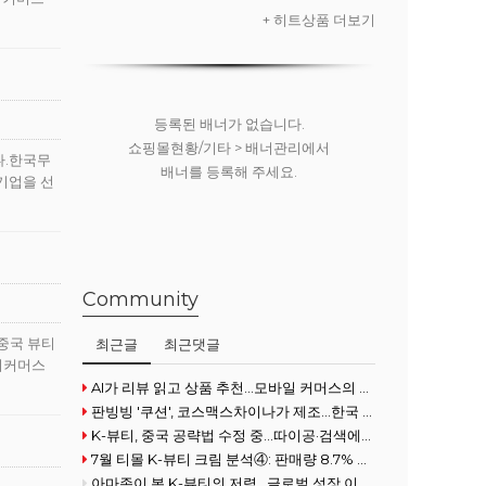
프디스펜서 무
+ 히트상품 더보기
료)
등록된 배너가 없습니다.
쇼핑몰현황/기타 > 배너관리에서
다.한국무
배너를 등록해 주세요.
소기업을 선
Community
 중국 뷰티
최근글
최근댓글
 이커머스
AI가 리뷰 읽고 상품 추천…모바일 커머스의 진화
판빙빙 '쿠션', 코스맥스차이나가 제조…한국 ODM 경쟁력 재조명
K-뷰티, 중국 공략법 수정 중...따이공·검색에서 콘텐츠로
7월 티몰 K-뷰티 크림 분석④: 판매량 8.7% 증가
아마존이 본 K-뷰티의 저력…글로벌 성장 이끄는 5가지 경쟁력