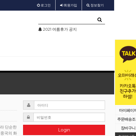
로그인
회원
가입
정보찾기
름휴가 공지
test
샵회원 할인
마이페이
주문배송조
따라 단순한
장바구니
Login
 중국의 화