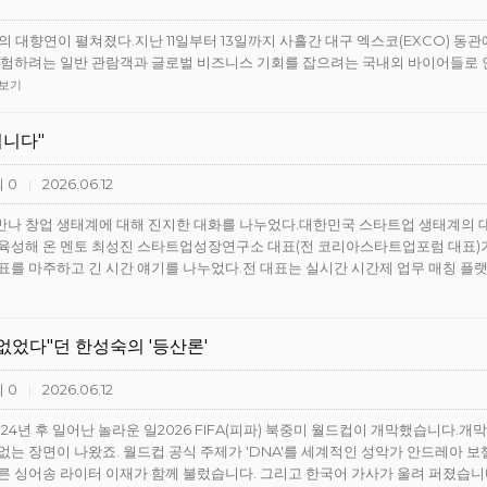
대향연이 펼쳐졌다.지난 11일부터 13일까지 사흘간 대구 엑스코(EXCO) 동관
크를 체험하려는 일반 관람객과 글로벌 비즈니스 기회를 잡으려는 국내외 바이어들로
보기
입니다"
 0
2026.06.12
|
만나 창업 생태계에 대해 진지한 대화를 나누었다.대한민국 스타트업 생태계의 
육성해 온 멘토 최성진 스타트업성장연구소 대표(전 코리아스타트업포럼 대표)가
표를 마주하고 긴 시간 얘기를 나누었다.전 대표는 실시간 시간제 업무 매칭 플
없었다"던 한성숙의 '등산론'
 0
2026.06.12
|
컵 24년 후 일어난 놀라운 일2026 FIFA(피파) 북중미 월드컵이 개막했습니다.개
없는 장면이 나왔죠. 월드컵 공식 주제가 'DNA'를 세계적인 성악가 안드레아 보
른 싱어송 라이터 이재가 함께 불렀습니다. 그리고 한국어 가사가 울려 퍼졌습니다