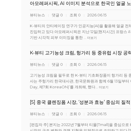
아모레퍼시픽, AI 이미지 분석으로 한국인 얼굴 
뷰티뉴스
댓글 0
조회 0
2026.06.15
|
|
|
K-뷰티의 안티에이징 연구가 인공지능(AI)을 활용해 얼굴 전체의
진입하고 있다.아모레퍼시픽은 지난 12일(현지시간) 프랑스 리옹에서
기반 시각적 피부 이미징을 통한 …
더보기
K-뷰티 고기능성 크림, 헝가리 등 중유럽 시장 공략
뷰티뉴스
댓글 0
조회 0
2026.06.15
|
|
|
고기능성 크림을 필두로 한 K-뷰티 기초화장품이 헝가리 등
사는 주헝가리 한국대사관, 한국문화원과 함께 6월 13일부터 이틀간
Day, 제7회 KoreaON)’를 개최해, 했다…
더보기
[5] 중국 클렌징폼 시장, ‘성분과 효능’ 중심의 질
뷰티뉴스
댓글 0
조회 0
2026.06.15
|
|
|
[편집자 주] 본지는 2022년 7월부터 티몰(Tmall)을 중심
시장의 구조 변화와 경쟁 지형을 입체적으로 조망하고 있다.[5]2