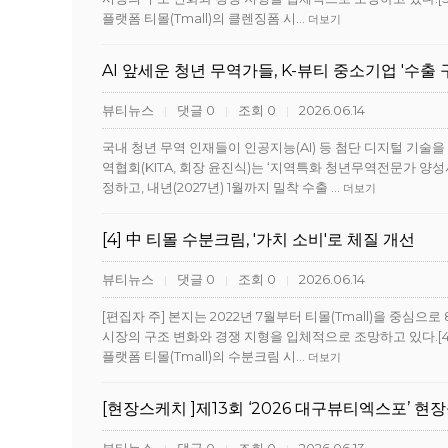
플랫폼 티몰(Tmall)의 클렌징폼 시…
더보기
AI 앞세운 청년 무역가들, K-뷰티 중소기업 '수출 구
뷰티뉴스
댓글 0
조회 0
2026.06.14
|
|
|
국내 청년 무역 인재들이 인공지능(AI) 등 첨단 디지털 기술
역협회(KITA, 회장 윤진식)는 ‘지역특화 청년무역전문가 양성사
정하고, 내년(2027년) 1월까지 밀착 수출 …
더보기
[4] 中 티몰 수분크림, '가치 소비'로 체질 개선
뷰티뉴스
댓글 0
조회 0
2026.06.14
|
|
|
[편집자 주] 본지는 2022년 7월부터 티몰(Tmall)을 중심
시장의 구조 변화와 경쟁 지형을 입체적으로 조망하고 있다.[4]2
플랫폼 티몰(Tmall)의 수분크림 시…
더보기
[현장스케치 ]제13회 ‘2026 대구뷰티엑스포’ 현장