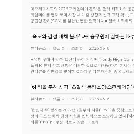
아모레퍼시픽의 2026 프라임데이 전략은 ‘검색 최적화와 공
라임데이를 통해 북미 시장 내 매출 성장과 신규 고객 확보,
공급망 관리(SCM)를 결합한 통합 전략이다.■ 검색 최적화와
“속도와 감성 대체 불가”…中 승무원이 말하는 K
뷰티뉴스
댓글 0
조회 0
2026.06.16
|
|
|
■ 유행·구매력 갖춘 '트렌디 하이 컨슈머(Trendy High-
들의 K-뷰티 선호 경향은 여전한 것으로 나타났다.이 기사는
인터뷰를 진행하고 분석한 결과다.인터뷰 대상인 중국 …
더보
[6] 티몰 쿠션 시장, ‘초밀착 롱래스팅·스킨케어링’
뷰티뉴스
댓글 0
조회 0
2026.06.16
|
|
|
[편집자 주] 본지는 2022년 7월부터 티몰(Tmall)을 중심
장의 구조 변화와 경쟁 지형을 입체적으로 조망하고 있다.[6]202
티몰(Tmall)의 쿠션 팩트 시장은…
더보기