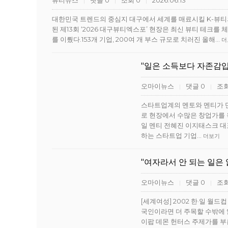
뷰티뉴스
댓글 0
조회 0
2026.06.13
|
|
|
대한민국 트렌드의 중심지 대구에서 세계를 매료시킬 K-뷰티의 
된 제13회 ‘2026 대구뷰티엑스포’ 현장은 최신 뷰티 테
를 이뤘다.153개 기업, 200여 개 부스 규모로 치러진 올해…
더
"일은 소득보다 자존감
오마이뉴스
댓글 0
조회
|
|
스타트업계의 멘토와 멘티가 
로 현장에서 수많은 창업가를 
일 멘티 전혜진 이지태스크 대
하는 스타트업 기업…
더보기
"여자라서 안 되는 일은 
오마이뉴스
댓글 0
조회
|
|
[세계여성] 2002 한·일 월드
국인이라면 더 주목할 수밖에 
이팝 데몬 헌터스 주제가를 부