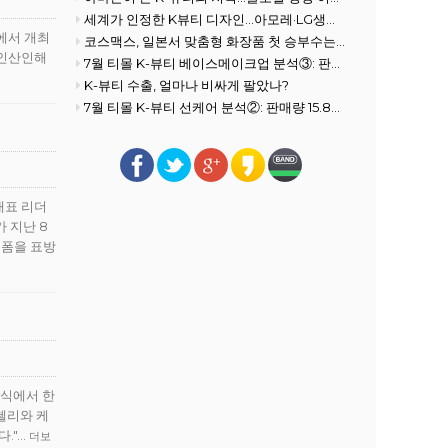
세계가 인정한 K뷰티 디자인…아모레·LG생건 레드닷 수상
에서 개최
코스맥스, 일본서 맞춤형 화장품 첫 승부수는 'AI 헤어케어'
 인산인해
7월 티몰 K-뷰티 베이스메이크업 분석③: 판매량 3.1% 증가
K-뷰티 수출, 얼마나 비싸게 팔았나?
7월 티몰 K-뷰티 선케어 분석②: 판매량 15.8% 감소
대표 리더
 지난 8
랫폼을 표방
막식에서 한
첼리와 케
."…
더보