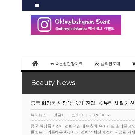
속눈썹연장재료
샵회원도매
Beauty News
중국 화장품 시장 '성숙기' 진입…K-뷰티 체질 개선
뷰티뉴스
댓글 0
조회 0
2026.06.17
|
|
|
중국 화장품 시장이 전반적인 내수 침체 속에서도 소비를 견인
콘셉트에 의존해온 K-뷰티의 전략적 체질 개선이 시급한 과제로