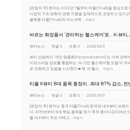
[편집자 주] 본지는 2022년 7월부터 티몰(Tmall)을 중심
시장의 구조 변화와 경쟁 지형을 입체적으로 조망하고 있다.[1]20
플랫폼 티몰(Tmall)의 마스크팩 …
더보기
바르는 화장품서 ‘관리하는 헬스케어’로… K-뷰티, 
뷰티뉴스
댓글 0
조회 0
2026.06.11
|
|
|
뷰티 산업에서 ‘개인 맞춤화(Personalization)’는 이
이프스타일 정보를 통합하는 ‘AI 기반 헬스케어형 모델’이 차
로 진화하고 있음을 시사한다.■ 왜 ‘AI·헬스 …
더보기
티몰 K뷰티 8대 품목 총정리…최대 87% 감소, 
뷰티뉴스
댓글 0
조회 0
2026.06.11
|
|
|
[편집자 주] 본지는 중국 티몰(Tmall) 한국관 내 K뷰티 브랜
다. 2019년부터 8개 핵심 품목을 장기 추적 중이다.[2026년 
몰 내 K뷰티 주요 카테고…
더보기