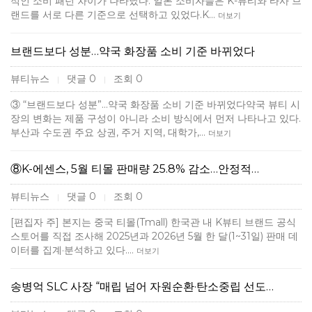
적인 소비 패턴 차이가 나타났다. 일본 소비자들은 K-뷰티와 타사 브
랜드를 서로 다른 기준으로 선택하고 있었다.K…
더보기
브랜드보다 성분…약국 화장품 소비 기준 바뀌었다
뷰티뉴스
댓글 0
조회 0
|
|
③ “브랜드보다 성분”…약국 화장품 소비 기준 바뀌었다약국 뷰티 시
장의 변화는 제품 구성이 아니라 소비 방식에서 먼저 나타나고 있다.
부산과 수도권 주요 상권, 주거 지역, 대학가,…
더보기
⑧K-에센스, 5월 티몰 판매량 25.8% 감소…안정적…
뷰티뉴스
댓글 0
조회 0
|
|
[편집자 주] 본지는 중국 티몰(Tmall) 한국관 내 K뷰티 브랜드 공식
스토어를 직접 조사해 2025년과 2026년 5월 한 달(1~31일) 판매 데
이터를 집계·분석하고 있다.…
더보기
송병억 SLC 사장 “매립 넘어 자원순환·탄소중립 선도…