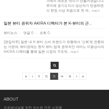
거에서 새로운 역사가 만들어졌습니다.
추미애 경기도지사 당선자가 탄생하면
서 헌정 사상 처음으로 첫 여…
더보기
일본 뷰티 권위자 AKIRA 디렉터가 본 K-뷰티의 근…
뷰티뉴스
댓글 0
조회 0
|
|
[편집자주] 일본 내 K-뷰티 소비 트렌드가 유행에서 '신뢰'로 전환되
는 가운데, 뷰티경제는 현지 뷰티 업계 권위자인 야마노 미용상사의
AKIRA 디렉터를 통해 일본 시장의 구조적…
더보기
11
12
13
14
15
ABOUT
프로페셔널을 위한 속눈썹 전문 쇼핑몰