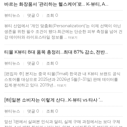
바르는 화장품서 ‘관리하는 헬스케어’로… K-뷰티, A…
뷰티뉴스
댓글 0
조회 0
|
|
뷰티 산업에서 ‘개인 맞춤화(Personalization)’는 이제 선택이 아닌
생존을 위한 필수 조건이 됐다.최근에는 단순한 피부 측정을 넘어 건
강 데이터와 라이프스타일 정보를 …
더보기
티몰 K뷰티 8대 품목 총정리…최대 87% 감소, 전반…
뷰티뉴스
댓글 0
조회 0
|
|
[편집자 주] 본지는 중국 티몰(Tmall) 한국관 내 K뷰티 브랜드 공식
스토어를 대상으로 2025년과 2026년 5월(1~31일) 판매 데이터를
집계·분석하고 있다. 2019년…
더보기
[하]일본 소비자는 이렇게 산다…K-뷰티 vs 타사 ‘…
뷰티뉴스
댓글 0
조회 0
|
|
앞선 1편에서 살펴본 인식과 달리, 실제 구매 과정에서는 보다 구체