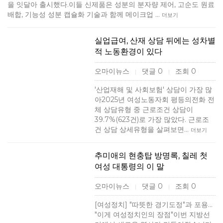
을 잇달아 출시했다.이들 신제품은 성분의 분자량 제어, 고순도 원료
배합, 기능성 성분 캡슐화 기술과 함께 메이크업 …
더보기
실업급여, 산재 상담 뒤에는 성차별
적 노동환경이 있다
오마이뉴스
댓글 0
조회 0
|
|
'산업재해 및 사회보험' 상담이 가장 많
아2025년 여성노동자회 평등의전화 전
체 상담유형 중 근로조건 상담이
39.7%(623건)로 가장 많았다. 근로조
건 상담 상세유형을 살펴보면…
더보기
추미애의 현충탑 방명록, 칠레 첫
여성 대통령의 이 말
오마이뉴스
댓글 0
조회 0
|
|
[여성정치] "따뜻한 경기도정"과 포용...
"이게 여성정치인의 장점"이번 지방선