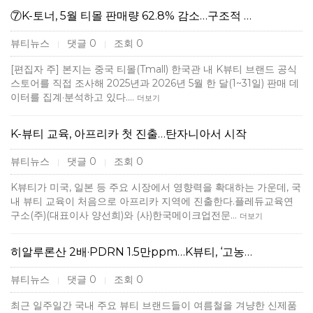
⑦K-토너, 5월 티몰 판매량 62.8% 감소…구조적 …
뷰티뉴스
댓글 0
조회 0
|
|
[편집자 주] 본지는 중국 티몰(Tmall) 한국관 내 K뷰티 브랜드 공식
스토어를 직접 조사해 2025년과 2026년 5월 한 달(1~31일) 판매 데
이터를 집계·분석하고 있다.…
더보기
K-뷰티 교육, 아프리카 첫 진출…탄자니아서 시작
뷰티뉴스
댓글 0
조회 0
|
|
K뷰티가 미국, 일본 등 주요 시장에서 영향력을 확대하는 가운데, 국
내 뷰티 교육이 처음으로 아프리카 지역에 진출한다.플레듀교육연
구소(주)(대표이사 양선희)와 (사)한국메이크업전문…
더보기
히알루론산 2배·PDRN 1.5만ppm…K뷰티, ‘고농…
뷰티뉴스
댓글 0
조회 0
|
|
최근 일주일간 국내 주요 뷰티 브랜드들이 여름철을 겨냥한 신제품