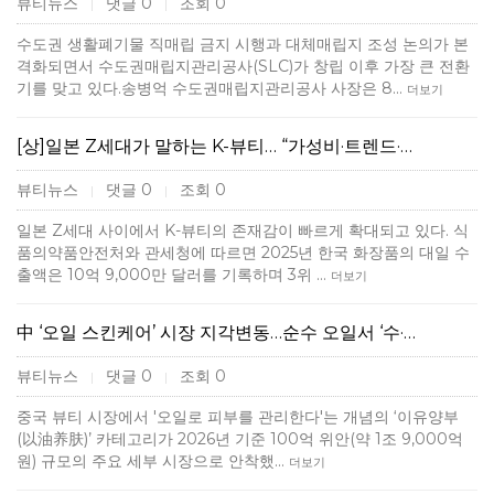
뷰티뉴스
댓글 0
조회 0
|
|
수도권 생활폐기물 직매립 금지 시행과 대체매립지 조성 논의가 본
격화되면서 수도권매립지관리공사(SLC)가 창립 이후 가장 큰 전환
기를 맞고 있다.송병억 수도권매립지관리공사 사장은 8…
더보기
[상]일본 Z세대가 말하는 K-뷰티… “가성비·트렌드·…
뷰티뉴스
댓글 0
조회 0
|
|
일본 Z세대 사이에서 K-뷰티의 존재감이 빠르게 확대되고 있다. 식
품의약품안전처와 관세청에 따르면 2025년 한국 화장품의 대일 수
출액은 10억 9,000만 달러를 기록하며 3위 …
더보기
中 ‘오일 스킨케어’ 시장 지각변동…순수 오일서 ‘수·…
뷰티뉴스
댓글 0
조회 0
|
|
중국 뷰티 시장에서 '오일로 피부를 관리한다'는 개념의 ‘이유양부
(以油养肤)’ 카테고리가 2026년 기준 100억 위안(약 1조 9,000억
원) 규모의 주요 세부 시장으로 안착했…
더보기