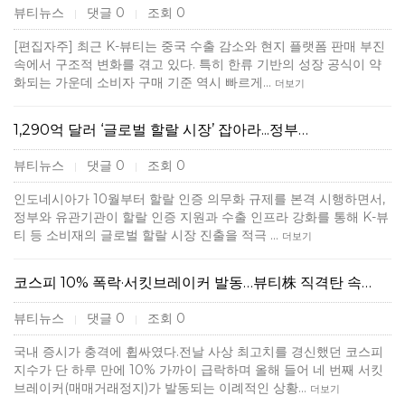
뷰티뉴스
댓글 0
조회 0
|
|
[편집자주] 최근 K-뷰티는 중국 수출 감소와 현지 플랫폼 판매 부진
속에서 구조적 변화를 겪고 있다. 특히 한류 기반의 성장 공식이 약
화되는 가운데 소비자 구매 기준 역시 빠르게…
더보기
1,290억 달러 ‘글로벌 할랄 시장’ 잡아라...정부…
뷰티뉴스
댓글 0
조회 0
|
|
인도네시아가 10월부터 할랄 인증 의무화 규제를 본격 시행하면서,
정부와 유관기관이 할랄 인증 지원과 수출 인프라 강화를 통해 K-뷰
티 등 소비재의 글로벌 할랄 시장 진출을 적극 …
더보기
코스피 10% 폭락·서킷브레이커 발동…뷰티株 직격탄 속…
뷰티뉴스
댓글 0
조회 0
|
|
국내 증시가 충격에 휩싸였다.전날 사상 최고치를 경신했던 코스피
지수가 단 하루 만에 10% 가까이 급락하며 올해 들어 네 번째 서킷
브레이커(매매거래정지)가 발동되는 이례적인 상황…
더보기