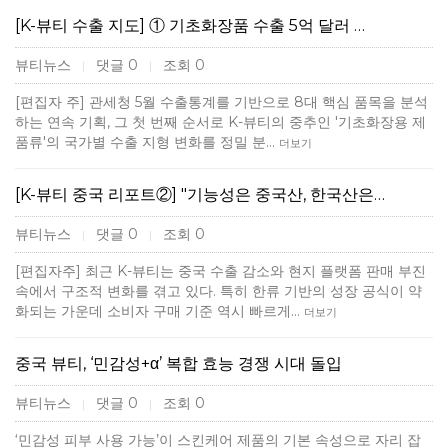
[K-뷰티 수출 지도] ① 기초화장품 수출 5억 달러 …
뷰티뉴스
댓글 0
조회 0
|
|
[편집자 주] 관세청 5월 수출통계를 기반으로 8대 핵심 품목을 분석
하는 연속 기획, 그 첫 번째 순서로 K-뷰티의 중추인 '기초화장용 제
품류'의 국가별 수출 지형 변화를 정밀 분…
더보기
[K-뷰티 중국 리포트②] "기능성은 중국산, 한국산은…
뷰티뉴스
댓글 0
조회 0
|
|
[편집자주] 최근 K-뷰티는 중국 수출 감소와 현지 플랫폼 판매 부진
속에서 구조적 변화를 겪고 있다. 특히 한류 기반의 성장 공식이 약
화되는 가운데 소비자 구매 기준 역시 빠르게…
더보기
중국 뷰티, ‘민감성+α’ 복합 효능 경쟁 시대 돌입
뷰티뉴스
댓글 0
조회 0
|
|
‘민감성 피부 사용 가능’이 스킨케어 제품의 기본 속성으로 자리 잡