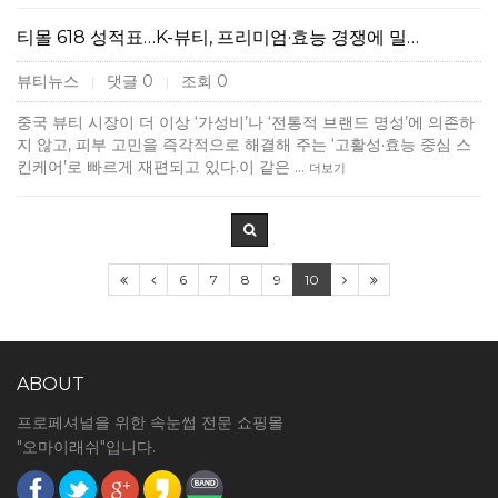
티몰 618 성적표…K-뷰티, 프리미엄·효능 경쟁에 밀…
뷰티뉴스
댓글 0
조회 0
|
|
중국 뷰티 시장이 더 이상 ‘가성비’나 ‘전통적 브랜드 명성’에 의존하
지 않고, 피부 고민을 즉각적으로 해결해 주는 ‘고활성·효능 중심 스
킨케어’로 빠르게 재편되고 있다.이 같은 …
더보기
6
7
8
9
10
ABOUT
프로페셔널을 위한 속눈썹 전문 쇼핑몰
"오마이래쉬"입니다.