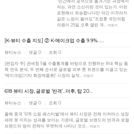
"민간에서 공적으로 옮겨가는 과정에서
저는, 과연 소신이란 것이 있는가. 이런
표현해서 죄송합니다만 약간 미꾸라지
같은 느낌이 들어요."조정훈 국민의힘
의원이 25일 오후 열린 국…
더보기
[K-뷰티 수출 지도] ② K-메이크업 수출 9.9%……
뷰티뉴스
댓글 0
조회 0
|
|
[편집자 주] 관세청 5월 수출통계를 바탕으로 진행하는 8대 핵심 품
목 연속 분석, 두 번째 순서로 글로벌 피부 톤 트렌드를 이끌고 있는
'메이크업(기타 화장제품류)' 시장의 실적…
더보기
618 뷰티 시장, 글로벌 ‘반격’...더후, 탑 20…
뷰티뉴스
댓글 0
조회 0
|
|
올해 중국 ‘618 쇼핑 페스티벌’에서 뷰티 시장은 전체 이커머스 성장
세에 못 미치는 성과를 보이는 가운데, 글로벌 브랜드의 반격과 로컬
브랜드의 방어 전략이 뚜렷하게 나타난 것으…
더보기