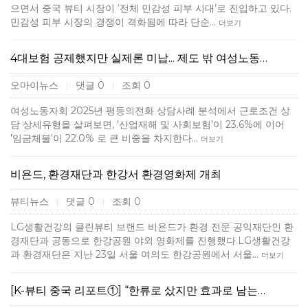
으면서 중국 뷰티 시장이 ‘전체 민감성 피부 시대’로 진입하고 있다.
민감성 피부 시장의 경쟁이 격화됨에 따라 단순…
더보기
4대보험 공제했지만 실제론 미납... 제도 밖 여성노동…
오마이뉴스
댓글 0
조회 0
|
|
여성노동자회 2025년 평등의전화 상담사례 분석에서 근로조건 상
담 상세유형을 살펴보면, '산업재해 및 사회보험'이 23.6%에 이어
'임금체불'이 22.0% 로 큰 비중을 차지한다…
더보기
비욘드, 환경재단과 한강서 환경영화제 개최
뷰티뉴스
댓글 0
조회 0
|
|
LG생활건강의 클린뷰티 브랜드 비욘드가 환경 전문 공익재단인 환
경재단과 공동으로 한강공원 야외 영화제를 진행했다.LG생활건강
과 환경재단은 지난 23일 서울 여의도 한강공원에서 서울…
더보기
[K-뷰티 중국 리포트①] “한류로 샀지만 효과로 남는…