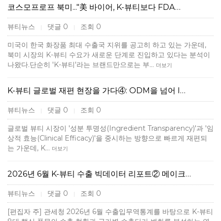
코스모프로프 북미..."美 바이어, K-뷰티보다 FDA…
뷰티뉴스
댓글 0
조회 0
|
|
미국이 한국 화장품 최대 수출국 지위를 공고히 하고 있는 가운데,
북미 시장의 K-뷰티 수요가 새로운 단계로 진입하고 있다는 분석이
나왔다.단순히 'K-뷰티'라는 브랜드만으로는 부…
더보기
K-뷰티 글로벌 재편 현장을 가다④: ODM을 넘어 I…
뷰티뉴스
댓글 0
조회 0
|
|
글로벌 뷰티 시장이 '성분 투명성(Ingredient Transparency)'과 '임
상적 효능(Clinical Efficacy)'을 중시하는 방향으로 빠르게 재편되
는 가운데, K…
더보기
2026년 6월 K-뷰티 수출 빅데이터 리포트② 메이크…
뷰티뉴스
댓글 0
조회 0
|
|
[편집자 주] 관세청 2026년 6월 수출입무역통계를 바탕으로 K-뷰티