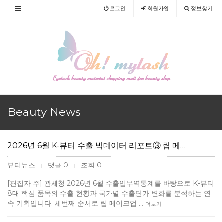
로그인
회원
가입
정보찾기
Beauty News
2026년 6월 K-뷰티 수출 빅데이터 리포트③ 립 메…
뷰티뉴스
댓글 0
조회 0
|
|
[편집자 주] 관세청 2026년 6월 수출입무역통계를 바탕으로 K-뷰티
8대 핵심 품목의 수출 현황과 국가별 수출단가 변화를 분석하는 연
속 기획입니다. 세번째 순서로 립 메이크업 …
더보기