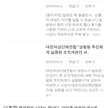
오마이뉴스
댓글 0
조회 0
|
|
[원더우먼] 일본은 왜 들끓었나... 선출
직 여성도 아이를 낳을 수 있습니다 일
본에서 현직 시장 최초로 출산 휴가를
사용한 가와타 쇼코 교토부 야와타시
시장이 국제적으로 주목 받고…
더보기
대전여성단체연합 "성평등 추진체
계 실종된 조직개편안 규…
오마이뉴스
댓글 0
조회 0
|
|
대전여성단체연합이 대전시가 발표한
민선9기 첫 조직개편안에 대해 "여성·성
평등 추진체계가 실종됐다"며 강하게
비판하고 나섰다.대전여성단체연합은
24일 성명을 내고 "대전시는 민선9…
더
보기
[기획③] 면세점의 시대는 끝났다…아마존·세포라·코스트…