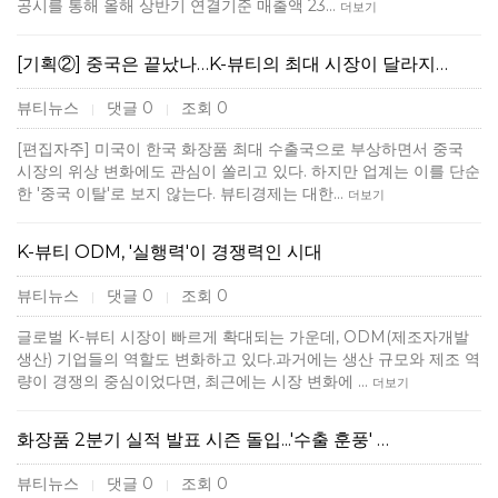
공시를 통해 올해 상반기 연결기준 매출액 23…
더보기
[기획②] 중국은 끝났나…K-뷰티의 최대 시장이 달라지…
뷰티뉴스
댓글 0
조회 0
|
|
[편집자주] 미국이 한국 화장품 최대 수출국으로 부상하면서 중국
시장의 위상 변화에도 관심이 쏠리고 있다. 하지만 업계는 이를 단순
한 '중국 이탈'로 보지 않는다. 뷰티경제는 대한…
더보기
K-뷰티 ODM, '실행력'이 경쟁력인 시대
뷰티뉴스
댓글 0
조회 0
|
|
글로벌 K-뷰티 시장이 빠르게 확대되는 가운데, ODM(제조자개발
생산) 기업들의 역할도 변화하고 있다.과거에는 생산 규모와 제조 역
량이 경쟁의 중심이었다면, 최근에는 시장 변화에 …
더보기
화장품 2분기 실적 발표 시즌 돌입...'수출 훈풍' …
뷰티뉴스
댓글 0
조회 0
|
|