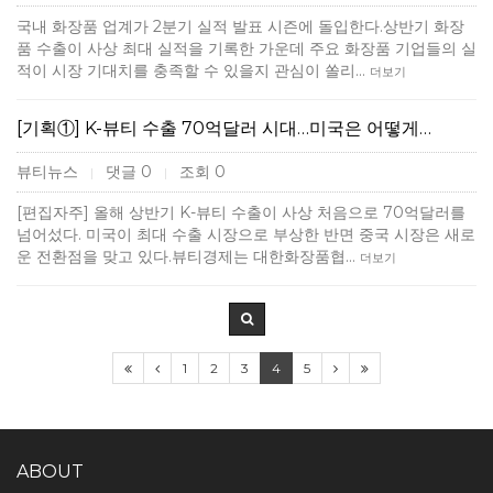
국내 화장품 업계가 2분기 실적 발표 시즌에 돌입한다.상반기 화장
품 수출이 사상 최대 실적을 기록한 가운데 주요 화장품 기업들의 실
적이 시장 기대치를 충족할 수 있을지 관심이 쏠리…
더보기
[기획①] K-뷰티 수출 70억달러 시대…미국은 어떻게…
뷰티뉴스
댓글 0
조회 0
|
|
[편집자주] 올해 상반기 K-뷰티 수출이 사상 처음으로 70억달러를
넘어섰다. 미국이 최대 수출 시장으로 부상한 반면 중국 시장은 새로
운 전환점을 맞고 있다.뷰티경제는 대한화장품협…
더보기
1
2
3
4
5
ABOUT