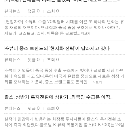
뷰티뉴스
댓글 0
조회 0
|
|
[편집자주] K-뷰티 수출 70억달러 시대를 이끈 또 하나의 변화는 유
통 채널의 재편이다. 면세점과 중국 중심 구조에서 벗어나 아마존,
세포라, 코스트코, 쇼피, 틱톡숍 등 글로벌…
더보기
K-뷰티 중소 브랜드의 ‘현지화 전략’이 달라지고 있다
뷰티뉴스
댓글 0
조회 0
|
|
K-뷰티 기업들이 중국 중심 수출 구조에서 벗어나 글로벌 시장 다변
화에 속도를 내고 있다.특히 미국과 유럽을 중심으로 새로운 성장 기
회를 모색하는 가운데, 중소 브랜드들도 온라인 …
더보기
졸스, 상반기 흑자전환에 상한가...외국인 수급은 아직…
뷰티뉴스
댓글 0
조회 0
|
|
실적에 민감하게 반응하는 화장품 투자자들이 졸스의 흑자전환 소
식에 즉각 화답했다.글로벌 K-뷰티 유통기업 졸스(018700)는 23일