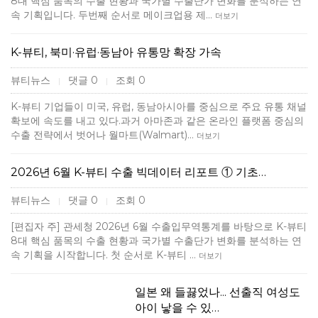
8대 핵심 품목의 수출 현황과 국가별 수출단가 변화를 분석하는 연
속 기획입니다. 두번째 순서로 메이크업용 제…
더보기
K-뷰티, 북미·유럽·동남아 유통망 확장 가속
뷰티뉴스
댓글 0
조회 0
|
|
K-뷰티 기업들이 미국, 유럽, 동남아시아를 중심으로 주요 유통 채널
확보에 속도를 내고 있다.과거 아마존과 같은 온라인 플랫폼 중심의
수출 전략에서 벗어나 월마트(Walmart)…
더보기
2026년 6월 K-뷰티 수출 빅데이터 리포트 ① 기초…
뷰티뉴스
댓글 0
조회 0
|
|
[편집자 주] 관세청 2026년 6월 수출입무역통계를 바탕으로 K-뷰티
8대 핵심 품목의 수출 현황과 국가별 수출단가 변화를 분석하는 연
속 기획을 시작합니다. 첫 순서로 K-뷰티 …
더보기
일본 왜 들끓었나... 선출직 여성도
아이 낳을 수 있…