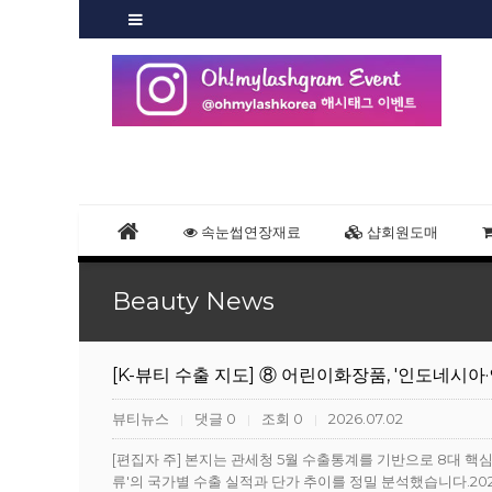
속눈썹연장재료
샵회원도매
Beauty News
[K-뷰티 수출 지도] ⑧ 어린이화장품, '인도네시아
뷰티뉴스
댓글 0
조회 0
2026.07.02
|
|
|
[편집자 주] 본지는 관세청 5월 수출통계를 기반으로 8대 핵
류'의 국가별 수출 실적과 단가 추이를 정밀 분석했습니다.20