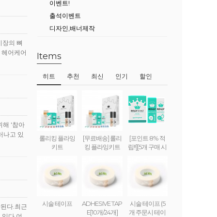
이벤트!
출석이벤트
디자인,배너제작
시장의 뼈
티 헤어케어
Items
히트
추천
최신
인기
할인
위해 '참아
러나고 있
롤리킹 플라잉
[무료배송] 롤리
[포인트 8% 적
키트
킹 플라잉키트
립!!][5개 구매 시
무료배송] 롤리
킹 플라잉 크림
(set) ROLLY KI
NG FLYING CR
EAM
시술 테이프
ADHESIVE TAP
시술 테이프 (5
상된다.최근
E[10개/24개]
개 주문시 테이
 있다.여