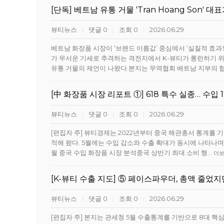
[단독] 베트남 유통 거물 'Tran Hoang Son' 
뷰티뉴스
댓글 0
조회 0
2026.06.29
|
|
|
베트남 화장품 시장이 ‘브랜드 이름값’ 중심에서 ‘실질적 효과
가 무서운 기세로 추격하는 격전지에서 K-뷰티가 롱런하기 
유통 거물의 제언이 나왔다.본지는 무역협회 베트남 지부의 
[中 화장품 시장 리포트 ①] 618 특수 실종… 수입 1
뷰티뉴스
댓글 0
조회 0
2026.06.29
|
|
|
[편집자 주] 뷰티경제는 2022년부터 중국 해관총서 통계를 
적해 왔다. 5월에는 수입 감소와 수출 확대가 동시에 나타나며 
월 중국 수입 화장품 시장 분석중국 상반기 최대 소비 행…
더
[K-뷰티 수출 지도] ⑤ 페이스파우더, 총액 줄었
뷰티뉴스
댓글 0
조회 0
2026.06.29
|
|
|
[편집자 주] 본지는 관세청 5월 수출통계를 기반으로 8대 핵