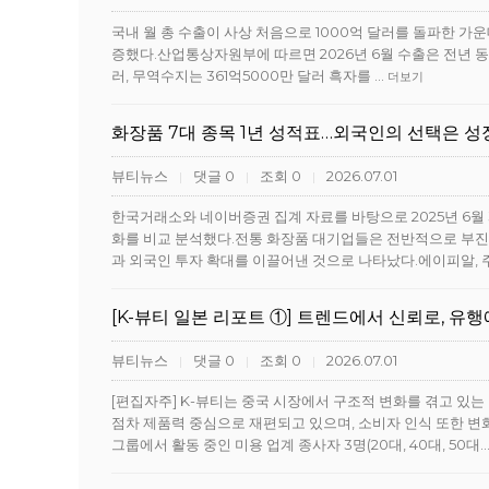
국내 월 총 수출이 사상 처음으로 1000억 달러를 돌파한 가
증했다.산업통상자원부에 따르면 2026년 6월 수출은 전년 동월 대
러, 무역수지는 361억5000만 달러 흑자를 …
더보기
화장품 7대 종목 1년 성적표…외국인의 선택은 
뷰티뉴스
댓글 0
조회 0
2026.07.01
|
|
|
한국거래소와 네이버증권 집계 자료를 바탕으로 2025년 6월 3
화를 비교 분석했다.전통 화장품 대기업들은 전반적으로 부진
과 외국인 투자 확대를 이끌어낸 것으로 나타났다.에이피알, 
[K-뷰티 일본 리포트 ①] 트렌드에서 신뢰로, 유행
뷰티뉴스
댓글 0
조회 0
2026.07.01
|
|
|
[편집자주] K-뷰티는 중국 시장에서 구조적 변화를 겪고 있
점차 제품력 중심으로 재편되고 있으며, 소비자 인식 또한 
그룹에서 활동 중인 미용 업계 종사자 3명(20대, 40대, 50대