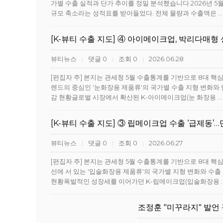
가별 수출 실적과 단가 추이를 정밀 분석했습니다.2026년 
규모 축소라는 성적표를 받아들었다. 전체 물량과 수출액은 
[K-뷰티 수출 지도] ④ 아이메이크업, 박리다매형
뷰티뉴스
댓글 0
조회 0
2026.06.28
|
|
|
[편집자 주] 본지는 관세청 5월 수출통계를 기반으로 8대 핵
렌드의 중심인 '눈화장용 제품류'의 국가별 수출 지형 변화와 
감 현황글로벌 시장에서 확산된 K-아이메이크업(눈 화장용 
[K-뷰티 수출 지도] ③ 립메이크업 수출 ‘급제동’
뷰티뉴스
댓글 0
조회 0
2026.06.27
|
|
|
[편집자 주] 본지는 관세청 5월 수출통계를 기반으로 8대 핵
선에 서 있는 '입술화장용 제품류'의 국가별 지형 변화와 수출
현황폭발적인 성장세를 이어가던 K-립메이크업(입술화장용 
조정훈 "미꾸라지" 발언 