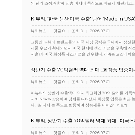
의 단가 조정과 함께 신흥 아시아 중심으로 빠르게 재편되고
K-뷰티, '한국 생산·미국 수출' 넘어 ‘Made in USA’
뷰티뉴스
댓글 0
조회 0
2026.07.01
|
|
|
그동안 K-뷰티 브랜드들의 미국 시장 공략은 국내에서 생산한
제품 수요가 확대되면서 미국 현지에 생산 거점을 구축해 직접
지훈)가 미국 화장품 제조기업을 인수했다. 리쥬란코스메틱
상반기 수출 70억달러 역대 최대…화장품 업종지수 
뷰티뉴스
댓글 0
조회 0
2026.07.01
|
|
|
K-뷰티의 상반기 수출액이 역대 최고치인 70억 달러를 기록
대비 5.64% 상승하며 강세를 나타냈다.화장품 업종은 최근 높은
나, 1일 다시 큰 폭으로 반등하며 상승세를 이어갔…
더보기
K-뷰티, 상반기 수출 70억달러 역대 최대…미국·E
뷰티뉴스
댓글 0
조회 0
2026.07.01
|
|
|