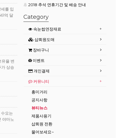
2018 추석 연휴기간 및 배송 안내
장세를 입
61억 달
Category
속눈썹연장재료
샵회원도매
장바구니
이벤트
보유율 변
주가 상승
개인결제
커뮤니티
흥미거리
공지사항
뷰티뉴스
된 수요는
제품사용기
본 야마노
샵회원 전환
물어보세요~