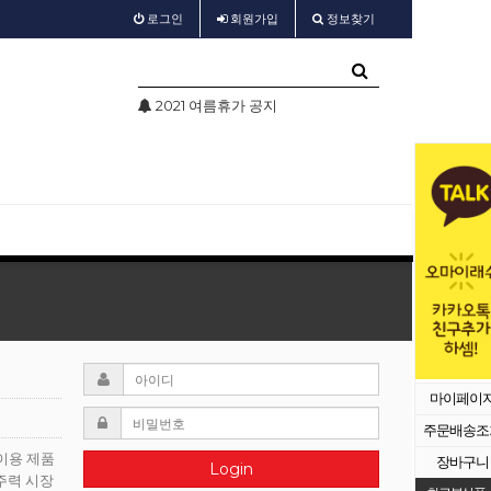
로그인
회원
가입
정보찾기
휴가 공지
test
샵회원 할인
마이페이
주문배송조
이용 제품
장바구니
Login
주력 시장