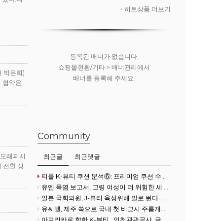
프디스펜서 무
+ 히트상품 더보기
료)
등록된 배너가 없습니다.
쇼핑몰현황/기타 > 배너관리에서
·박은희)
배너를 등록해 주세요.
번 협약은
Community
아모레퍼시
최근글
최근댓글
지 전환 성
티몰 K-뷰티 쿠션 분석⑥: 프리미엄 쿠션 수요 확대
유엔 폭염 보고서, 고령 여성이 더 위험한 세 가지 이유
일본 국회의원, J-뷰티 육성위해 발로 뛴다...화장품협회 방문
유씨엘, 제주 쑥으로 국내 첫 비고시 주름개선 기능성 획득
아프리카로 향한 K-뷰티…인천관광공사, 글로벌사우스 공략 강화