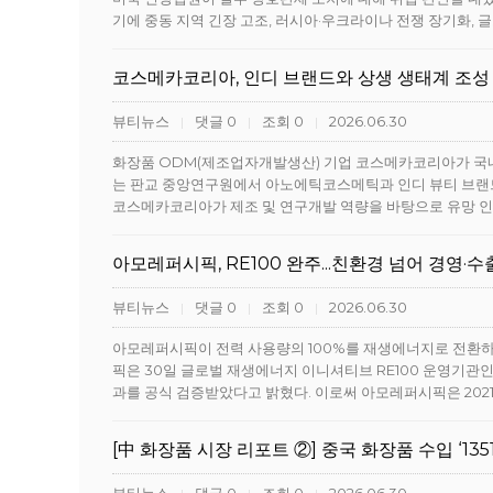
기에 중동 지역 긴장 고조, 러시아·우크라이나 전쟁 장기화, 
코스메카코리아, 인디 브랜드와 상생 생태계 조성
뷰티뉴스
댓글 0
조회 0
2026.06.30
|
|
|
화장품 ODM(제조업자개발생산) 기업 코스메카코리아가 국
는 판교 중앙연구원에서 아노에틱코스메틱과 인디 뷰티 브랜드 
코스메카코리아가 제조 및 연구개발 역량을 바탕으로 유망 
아모레퍼시픽, RE100 완주...친환경 넘어 경영·
뷰티뉴스
댓글 0
조회 0
2026.06.30
|
|
|
아모레퍼시픽이 전력 사용량의 100%를 재생에너지로 전환
픽은 30일 글로벌 재생에너지 이니셔티브 RE100 운영기관인 더
과를 공식 검증받았다고 밝혔다. 이로써 아모레퍼시픽은 202
[中 화장품 시장 리포트 ②] 중국 화장품 수입 ‘135