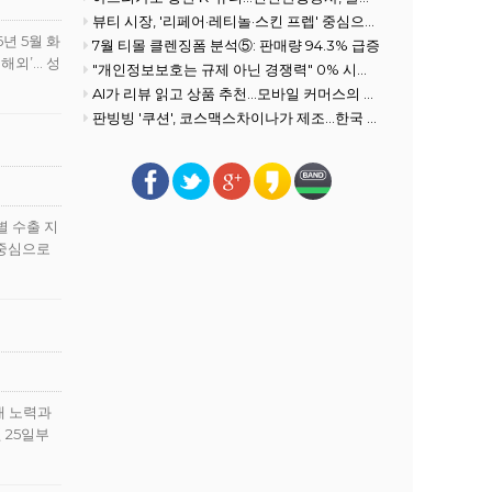
뷰티 시장, '리페어·레티놀·스킨 프렙' 중심으로 전개
년 5월 화
7월 티몰 클렌징폼 분석⑤: 판매량 94.3% 급증
 해외’… 성
"개인정보보호는 규제 아닌 경쟁력" 0% 시장을 100% 필수재로 만든 여성
AI가 리뷰 읽고 상품 추천…모바일 커머스의 진화
판빙빙 '쿠션', 코스맥스차이나가 제조…한국 ODM 경쟁력 재조명
별 수출 지
 중심으로
대 노력과
 25일부