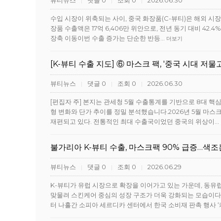
뷰티뉴스
댓글 0
조회 0
2026.06.30
|
|
|
수입 시장이 위축되는 사이, 중국 화장품(C-뷰티)은 해외 시
장품 수출액은 17억 6,406만 위안으로, 전년 동기 대비 42.4
장축 이동이번 수출 증가는 단순한 반등…
더보기
[K-뷰티 수출 지도] ⑥ 마스크 팩, '중국 시대 저물
뷰티뉴스
댓글 0
조회 0
2026.06.30
|
|
|
[편집자 주] 본지는 관세청 5월 수출통계를 기반으로 8대 핵
형 변화와 단가 추이를 정밀 분석했습니다.2026년 5월 마스
재편되고 있다. 전통적인 최대 수출국이었던 중국의 위상이…
불가리아 K-뷰티 수출, 마스크팩 90% 급증…색조
뷰티뉴스
댓글 0
조회 0
2026.06.29
|
|
|
K-뷰티가 유럽 시장으로 확장을 이어가고 있는 가운데, 동유
맞물려 스킨케어 중심의 성장 구조가 더욱 강화되는 모습이다
터 나흘간 소피아 세르디카 센터에서 한국 소비재 판촉 행사