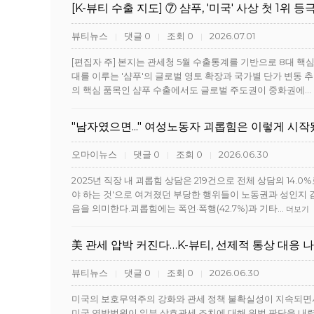
[K-뷰티 수출 지도] ⑦ 샴푸, '미국' 사상 첫 1위
뷰티뉴스
댓글 0
조회 0
2026.07.01
|
|
|
[편집자 주] 본지는 관세청 5월 수출통계를 기반으로 8대 핵
대를 이루는 '샴푸'의 글로벌 영토 확장과 국가별 단가 변동 추
의 핵심 품목인 샴푸 수출에서도 글로벌 주도권이 중화권에…
"남자였으면..." 여성노동자 괴롭힘은 이렇게 시
오마이뉴스
댓글 0
조회 0
2026.06.30
|
|
|
2025년 직장 내 괴롭힘 상담은 219건으로 전체 상담의 14.
야 하는 것'으로 여겨졌던 부당한 행위들이 노동권과 성인지 
음을 의미한다.괴롭힘에는 폭언·폭행(42.7%)과 기타…
더보기
美 관세 압박 커진다…K-뷰티, 선제적 통상 대응 
뷰티뉴스
댓글 0
조회 0
2026.06.30
|
|
|
미국의 보호무역주의 강화와 관세 정책 불확실성이 지속되면서
미국 연방법원이 일부 상호관세 조치에 대해 위법 판단을 내렸음