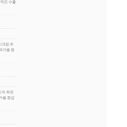
반적인 수출
이크업 트
 국가별 증
드의 최전
국가별 증감