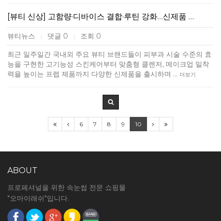
[뷰티 신상] 고함량·디바이스 결합·루틴 강화…신제품 …
뷰티뉴스
댓글 0
조회 0
|
|
최근 일주일간 국내외 주요 뷰티 브랜드들이 피부과 시술 수준의 효
능을 구현한 고기능성 스킨케어부터 맞춤형 클렌저, 메이크업 밀착
력을 높이는 프렙 제품까지 다양한 신제품을 출시하며 …
더보기
6
7
8
9
10
ABOUT
프로페셔널을 위한 속눈썹 전문 쇼핑몰
"오마이래쉬"입니다.