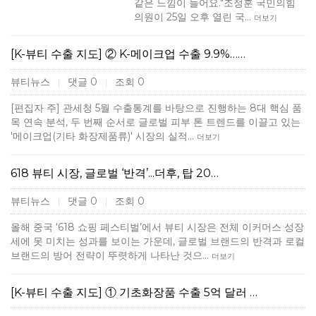
같은 느낌이 들어요."조정훈 국민의힘
의원이 25일 오후 열린 국…
더보기
[K-뷰티 수출 지도] ② K-메이크업 수출 9.9%……
뷰티뉴스
댓글 0
조회 0
|
|
[편집자 주] 관세청 5월 수출통계를 바탕으로 진행하는 8대 핵심 품
목 연속 분석, 두 번째 순서로 글로벌 피부 톤 트렌드를 이끌고 있는
'메이크업(기타 화장제품류)' 시장의 실적…
더보기
618 뷰티 시장, 글로벌 ‘반격’...더후, 탑 20…
뷰티뉴스
댓글 0
조회 0
|
|
올해 중국 ‘618 쇼핑 페스티벌’에서 뷰티 시장은 전체 이커머스 성장
세에 못 미치는 성과를 보이는 가운데, 글로벌 브랜드의 반격과 로컬
브랜드의 방어 전략이 뚜렷하게 나타난 것으…
더보기
[K-뷰티 수출 지도] ① 기초화장품 수출 5억 달러 …