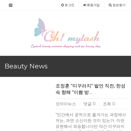
로그인
회원
가입
정보찾기
Beauty News
조정훈 "미꾸라지" 발언 직전, 한성
숙 향해 "이쁨 받…
오마이뉴스
댓글 0
조회 0
|
|
"민간에서 공적으로 옮겨가는 과정에서
저는, 과연 소신이란 것이 있는가. 이런
표현해서 죄송합니다만 약간 미꾸라지