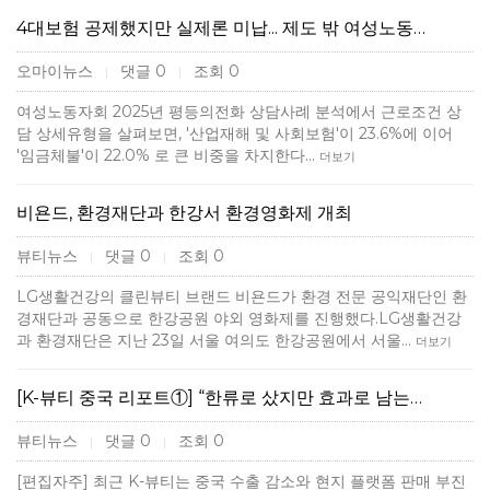
4대보험 공제했지만 실제론 미납... 제도 밖 여성노동…
오마이뉴스
댓글 0
조회 0
|
|
여성노동자회 2025년 평등의전화 상담사례 분석에서 근로조건 상
담 상세유형을 살펴보면, '산업재해 및 사회보험'이 23.6%에 이어
'임금체불'이 22.0% 로 큰 비중을 차지한다…
더보기
비욘드, 환경재단과 한강서 환경영화제 개최
뷰티뉴스
댓글 0
조회 0
|
|
LG생활건강의 클린뷰티 브랜드 비욘드가 환경 전문 공익재단인 환
경재단과 공동으로 한강공원 야외 영화제를 진행했다.LG생활건강
과 환경재단은 지난 23일 서울 여의도 한강공원에서 서울…
더보기
[K-뷰티 중국 리포트①] “한류로 샀지만 효과로 남는…
뷰티뉴스
댓글 0
조회 0
|
|
[편집자주] 최근 K-뷰티는 중국 수출 감소와 현지 플랫폼 판매 부진