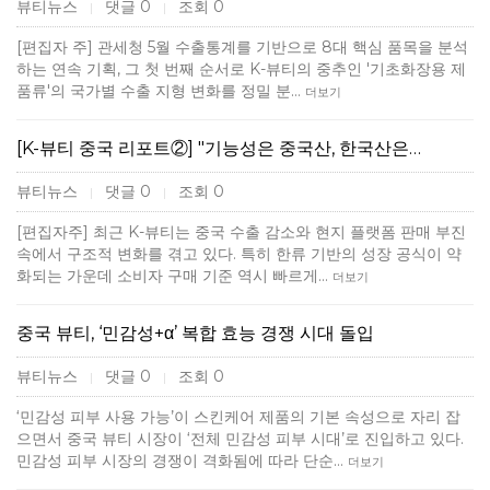
뷰티뉴스
댓글 0
조회 0
|
|
[편집자 주] 관세청 5월 수출통계를 기반으로 8대 핵심 품목을 분석
하는 연속 기획, 그 첫 번째 순서로 K-뷰티의 중추인 '기초화장용 제
품류'의 국가별 수출 지형 변화를 정밀 분…
더보기
[K-뷰티 중국 리포트②] "기능성은 중국산, 한국산은…
뷰티뉴스
댓글 0
조회 0
|
|
[편집자주] 최근 K-뷰티는 중국 수출 감소와 현지 플랫폼 판매 부진
속에서 구조적 변화를 겪고 있다. 특히 한류 기반의 성장 공식이 약
화되는 가운데 소비자 구매 기준 역시 빠르게…
더보기
중국 뷰티, ‘민감성+α’ 복합 효능 경쟁 시대 돌입
뷰티뉴스
댓글 0
조회 0
|
|
‘민감성 피부 사용 가능’이 스킨케어 제품의 기본 속성으로 자리 잡
으면서 중국 뷰티 시장이 ‘전체 민감성 피부 시대’로 진입하고 있다.
민감성 피부 시장의 경쟁이 격화됨에 따라 단순…
더보기