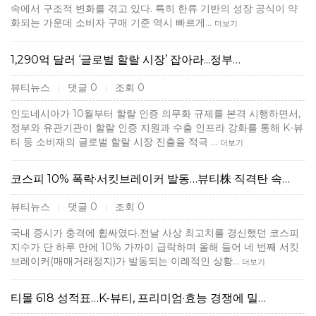
속에서 구조적 변화를 겪고 있다. 특히 한류 기반의 성장 공식이 약
화되는 가운데 소비자 구매 기준 역시 빠르게…
더보기
1,290억 달러 ‘글로벌 할랄 시장’ 잡아라...정부…
뷰티뉴스
댓글 0
조회 0
|
|
인도네시아가 10월부터 할랄 인증 의무화 규제를 본격 시행하면서,
정부와 유관기관이 할랄 인증 지원과 수출 인프라 강화를 통해 K-뷰
티 등 소비재의 글로벌 할랄 시장 진출을 적극 …
더보기
코스피 10% 폭락·서킷브레이커 발동…뷰티株 직격탄 속…
뷰티뉴스
댓글 0
조회 0
|
|
국내 증시가 충격에 휩싸였다.전날 사상 최고치를 경신했던 코스피
지수가 단 하루 만에 10% 가까이 급락하며 올해 들어 네 번째 서킷
브레이커(매매거래정지)가 발동되는 이례적인 상황…
더보기
티몰 618 성적표…K-뷰티, 프리미엄·효능 경쟁에 밀…