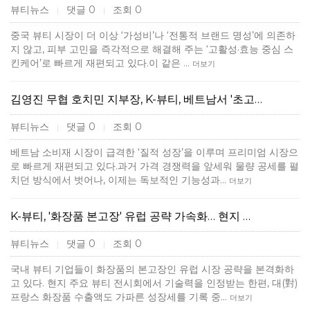
뷰티뉴스
댓글 0
조회 0
|
|
중국 뷰티 시장이 더 이상 ‘가성비’나 ‘전통적 브랜드 명성’에 의존하
지 않고, 피부 고민을 즉각적으로 해결해 주는 ‘고활성·효능 중심 스
킨케어’로 빠르게 재편되고 있다.이 같은 …
더보기
김영진 무협 호치민 지부장, K-뷰티, 베트남서 '초고…
뷰티뉴스
댓글 0
조회 0
|
|
베트남 소비재 시장이 급격한 ‘질적 성장’을 이루며 프리미엄 시장으
로 빠르게 재편되고 있다.과거 가격 경쟁력을 앞세워 물량 공세를 펼
치던 방식에서 벗어나, 이제는 독보적인 기능성과…
더보기
K-뷰티, '화장품 본고장' 유럽 공략 가속화… 현지 …
뷰티뉴스
댓글 0
조회 0
|
|
국내 뷰티 기업들이 화장품의 본고장인 유럽 시장 공략을 본격화하
고 있다. 현지 주요 뷰티 전시회에서 기술력을 인정받는 한편, 대(對)
프랑스 화장품 수출액도 가파른 성장세를 기록 중…
더보기