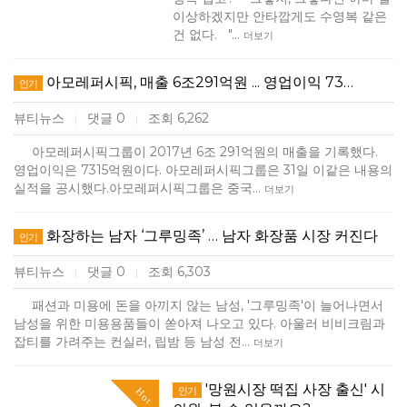
이상하겠지만 안타깝게도 수영복 같은
건 없다. "…
더보기
아모레퍼시픽, 매출 6조291억원 ... 영업이익 73…
인기
뷰티뉴스
댓글 0
조회 6,262
|
|
아모레퍼시픽그룹이 2017년 6조 291억원의 매출을 기록했다.
영업이익은 7315억원이다. 아모레퍼시픽그룹은 31일 이같은 내용의
실적을 공시했다.아모레퍼시픽그룹은 중국…
더보기
화장하는 남자 ‘그루밍족’ … 남자 화장품 시장 커진다
인기
뷰티뉴스
댓글 0
조회 6,303
|
|
패션과 미용에 돈을 아끼지 않는 남성, '그루밍족'이 늘어나면서
남성을 위한 미용용품들이 쏟아져 나오고 있다. 아울러 비비크림과
잡티를 가려주는 컨실러, 립밤 등 남성 전…
더보기
'망원시장 떡집 사장 출신' 시
인기
Hot