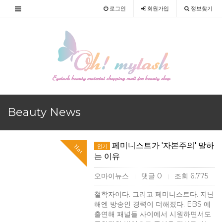
로그인
회원
가입
정보찾기
Beauty News
페미니스트가 '자본주의' 말하
인기
Hot
는 이유
오마이뉴스
댓글 0
조회 6,775
|
|
철학자이다. 그리고 페미니스트다. 지난
해엔 방송인 경력이 더해졌다. EBS 에
출연해 패널들 사이에서 시원하면서도