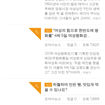
1960년대 서민의 딸로 태어나 고군분
투해온 망원시장 여성상인 9인의 생애
를 담은 책 을 연재한다. 제각각 무늬는
다르지만 그녀들의 삶의 고비마…
더보기
"여성의 힘으로 한반도에 평
인기
Hot
화를" 4박 5일 여성평화걷…
오마이뉴스
댓글 0
조회 7,820
|
|
'2018 여성평화걷기'를 기획한 안김정
애(민주평화통일 여성분과 싱임위원 평
화여성회 대표)씨는 '처음 제안을 했을
때 이 겨울에 4박 5일 강원도를 걷는다
고? 그건 미친 짓"이라며…
더보기
하혈하며 만든 빵, 맛있게 먹
인기
Hot
을 수 있나요?
오마이뉴스
댓글 0
조회 7,889
|
|