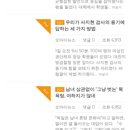
균형잡힌 발언으로 중심을 잡아줬다는
평을 들었다. 대학에서 학생들…
더보기
우리가 서지현 검사의 용기에
인기
Hot
답하는 세 가지 방법
오마이뉴스
댓글 0
조회 6,913
|
|
1일 오전 9시 50분. 100여 명의 여성인
권단체와 정당 회원들이 모였다. 대전지
방검찰청 정문 앞이다. 서지현 검사의
용기에 힘을 보태기 위한 자리였다. 바
람결이 제법 차가웠다.…
더보기
남녀 상관없이 '그냥 벗는' 목
인기
Hot
욕탕, 야하지가 않네
오마이뉴스
댓글 0
조회 6,952
|
|
"독일은 남녀 혼탕 문화야"라고 말하면,
열이면 열 돌아오는 대답이 있다. "수
영복 입고?" 그렇지, 그렇다면 아마 덜