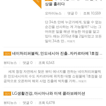
Hot
상을 홀리다
오마이뉴스
댓글 0
조회 10,559
|
|
단 34초 만에 누군가에게, 잊을 수 없는
순간을 선사하는 게 가능할까? 나는 그
어려운 일을 해낸 유능한 여성을 알고
있다. 때는 2015년 8월 2일이었고 모든
일이 34초 만…
더보기
네이처리퍼블릭, 인도네시아 진출...자카르타에 1호점 …
인기
뷰티뉴스
댓글 0
조회 6,543
|
|
세계 청정 자연에서 찾은 뷰티 에너지를 전하는 네이처리퍼블릭
은 인도네시아의 수도 자카르타에 위치한 대형 쇼핑몰에 1호점을 성
공적으로 오픈하며 해외 사업 진출에 박차를 가하…
더보기
LG생활건강, 아시아나와 이색 콜라보레이션
인기
뷰티뉴스
댓글 0
조회 6,678
|
|