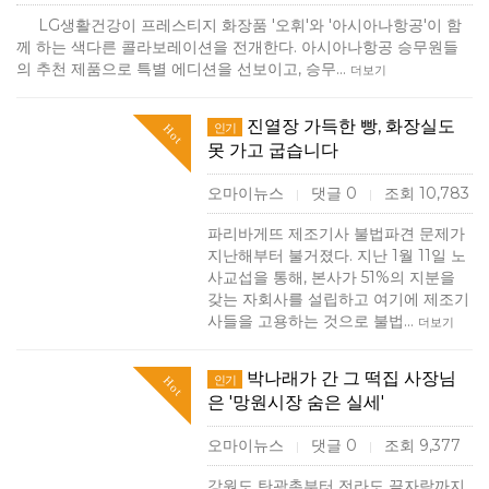
LG생활건강이 프레스티지 화장품 '오휘'와 '아시아나항공'이 함
께 하는 색다른 콜라보레이션을 전개한다. 아시아나항공 승무원들
의 추천 제품으로 특별 에디션을 선보이고, 승무…
더보기
진열장 가득한 빵, 화장실도
인기
Hot
못 가고 굽습니다
오마이뉴스
댓글 0
조회 10,783
|
|
파리바게뜨 제조기사 불법파견 문제가
지난해부터 불거졌다. 지난 1월 11일 노
사교섭을 통해, 본사가 51%의 지분을
갖는 자회사를 설립하고 여기에 제조기
사들을 고용하는 것으로 불법…
더보기
박나래가 간 그 떡집 사장님
인기
Hot
은 '망원시장 숨은 실세'
오마이뉴스
댓글 0
조회 9,377
|
|
강원도 탄광촌부터 전라도 끝자락까지