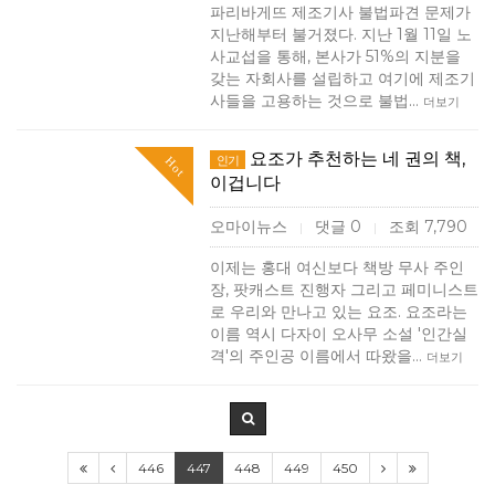
파리바게뜨 제조기사 불법파견 문제가
지난해부터 불거졌다. 지난 1월 11일 노
사교섭을 통해, 본사가 51%의 지분을
갖는 자회사를 설립하고 여기에 제조기
사들을 고용하는 것으로 불법…
더보기
요조가 추천하는 네 권의 책,
인기
Hot
이겁니다
오마이뉴스
댓글 0
조회 7,790
|
|
이제는 홍대 여신보다 책방 무사 주인
장, 팟캐스트 진행자 그리고 페미니스트
로 우리와 만나고 있는 요조. 요조라는
이름 역시 다자이 오사무 소설 '인간실
격'의 주인공 이름에서 따왔을…
더보기
446
447
448
449
450