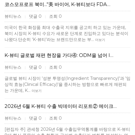
코스모프로프 북미..."美 바이어, K-뷰티보다 FDA…
뷰티뉴스
댓글 0
조회 0
|
|
미국이 한국 화장품 최대 수출국 지위를 공고히 하고 있는 가운데,
북미 시장의 K-뷰티 수요가 새로운 단계로 진입하고 있다는 분석이
나왔다.단순히 'K-뷰티'라는 브랜드만으로는 부…
더보기
K-뷰티 글로벌 재편 현장을 가다④: ODM을 넘어 I…
뷰티뉴스
댓글 0
조회 0
|
|
글로벌 뷰티 시장이 '성분 투명성(Ingredient Transparency)'과 '임
상적 효능(Clinical Efficacy)'을 중시하는 방향으로 빠르게 재편되
는 가운데, K…
더보기
2026년 6월 K-뷰티 수출 빅데이터 리포트② 메이크…
뷰티뉴스
댓글 0
조회 0
|
|
[편집자 주] 관세청 2026년 6월 수출입무역통계를 바탕으로 K-뷰티