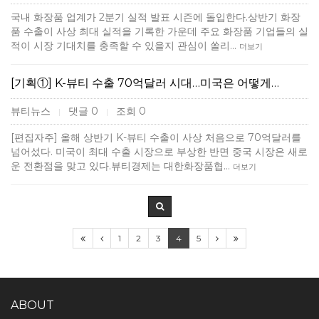
국내 화장품 업계가 2분기 실적 발표 시즌에 돌입한다.상반기 화장
품 수출이 사상 최대 실적을 기록한 가운데 주요 화장품 기업들의 실
적이 시장 기대치를 충족할 수 있을지 관심이 쏠리…
더보기
[기획①] K-뷰티 수출 70억달러 시대…미국은 어떻게…
뷰티뉴스
댓글 0
조회 0
|
|
[편집자주] 올해 상반기 K-뷰티 수출이 사상 처음으로 70억달러를
넘어섰다. 미국이 최대 수출 시장으로 부상한 반면 중국 시장은 새로
운 전환점을 맞고 있다.뷰티경제는 대한화장품협…
더보기
1
2
3
4
5
ABOUT