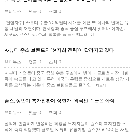
뷰티뉴스
댓글 0
조회 0
|
|
[편집자주] K-뷰티 수출 70억달러 시대를 이끈 또 하나의 변화는 유
통 채널의 재편이다. 면세점과 중국 중심 구조에서 벗어나 아마존,
세포라, 코스트코, 쇼피, 틱톡숍 등 글로벌…
더보기
K-뷰티 중소 브랜드의 ‘현지화 전략’이 달라지고 있다
뷰티뉴스
댓글 0
조회 0
|
|
K-뷰티 기업들이 중국 중심 수출 구조에서 벗어나 글로벌 시장 다변
화에 속도를 내고 있다.특히 미국과 유럽을 중심으로 새로운 성장 기
회를 모색하는 가운데, 중소 브랜드들도 온라인 …
더보기
졸스, 상반기 흑자전환에 상한가...외국인 수급은 아직…
뷰티뉴스
댓글 0
조회 0
|
|
실적에 민감하게 반응하는 화장품 투자자들이 졸스의 흑자전환 소
식에 즉각 화답했다.글로벌 K-뷰티 유통기업 졸스(018700)는 23일