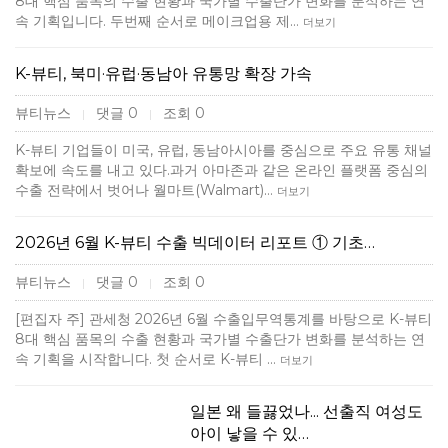
8대 핵심 품목의 수출 현황과 국가별 수출단가 변화를 분석하는 연
속 기획입니다. 두번째 순서로 메이크업용 제…
더보기
K-뷰티, 북미·유럽·동남아 유통망 확장 가속
뷰티뉴스
댓글 0
조회 0
|
|
K-뷰티 기업들이 미국, 유럽, 동남아시아를 중심으로 주요 유통 채널
확보에 속도를 내고 있다.과거 아마존과 같은 온라인 플랫폼 중심의
수출 전략에서 벗어나 월마트(Walmart)…
더보기
2026년 6월 K-뷰티 수출 빅데이터 리포트 ① 기초…
뷰티뉴스
댓글 0
조회 0
|
|
[편집자 주] 관세청 2026년 6월 수출입무역통계를 바탕으로 K-뷰티
8대 핵심 품목의 수출 현황과 국가별 수출단가 변화를 분석하는 연
속 기획을 시작합니다. 첫 순서로 K-뷰티 …
더보기
일본 왜 들끓었나... 선출직 여성도
아이 낳을 수 있…