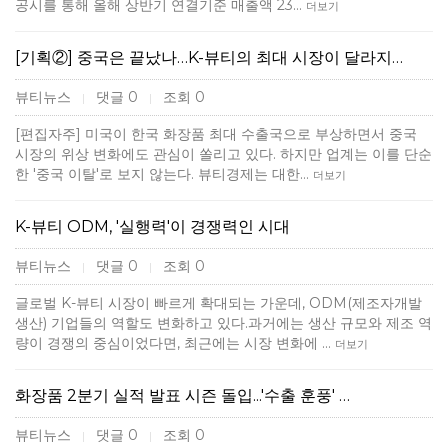
공시를 통해 올해 상반기 연결기준 매출액 23…
더보기
[기획②] 중국은 끝났나…K-뷰티의 최대 시장이 달라지…
뷰티뉴스
댓글 0
조회 0
|
|
[편집자주] 미국이 한국 화장품 최대 수출국으로 부상하면서 중국
시장의 위상 변화에도 관심이 쏠리고 있다. 하지만 업계는 이를 단순
한 '중국 이탈'로 보지 않는다. 뷰티경제는 대한…
더보기
K-뷰티 ODM, '실행력'이 경쟁력인 시대
뷰티뉴스
댓글 0
조회 0
|
|
글로벌 K-뷰티 시장이 빠르게 확대되는 가운데, ODM(제조자개발
생산) 기업들의 역할도 변화하고 있다.과거에는 생산 규모와 제조 역
량이 경쟁의 중심이었다면, 최근에는 시장 변화에 …
더보기
화장품 2분기 실적 발표 시즌 돌입...'수출 훈풍' …
뷰티뉴스
댓글 0
조회 0
|
|