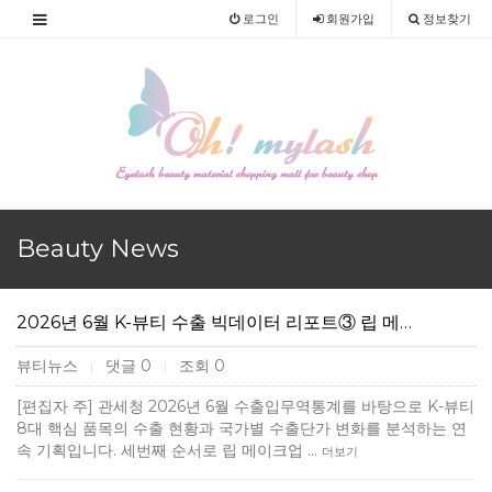
로그인
회원
가입
정보찾기
Beauty News
2026년 6월 K-뷰티 수출 빅데이터 리포트③ 립 메…
뷰티뉴스
댓글 0
조회 0
|
|
[편집자 주] 관세청 2026년 6월 수출입무역통계를 바탕으로 K-뷰티
8대 핵심 품목의 수출 현황과 국가별 수출단가 변화를 분석하는 연
속 기획입니다. 세번째 순서로 립 메이크업 …
더보기