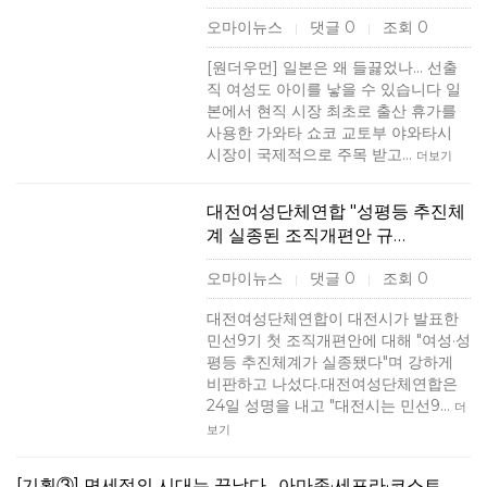
오마이뉴스
댓글 0
조회 0
|
|
[원더우먼] 일본은 왜 들끓었나... 선출
직 여성도 아이를 낳을 수 있습니다 일
본에서 현직 시장 최초로 출산 휴가를
사용한 가와타 쇼코 교토부 야와타시
시장이 국제적으로 주목 받고…
더보기
대전여성단체연합 "성평등 추진체
계 실종된 조직개편안 규…
오마이뉴스
댓글 0
조회 0
|
|
대전여성단체연합이 대전시가 발표한
민선9기 첫 조직개편안에 대해 "여성·성
평등 추진체계가 실종됐다"며 강하게
비판하고 나섰다.대전여성단체연합은
24일 성명을 내고 "대전시는 민선9…
더
보기
[기획③] 면세점의 시대는 끝났다…아마존·세포라·코스트…