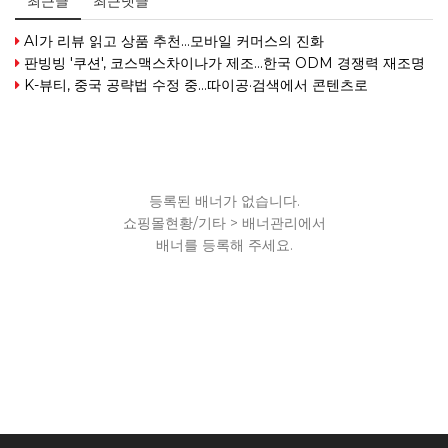
최근글
최근댓글
AI가 리뷰 읽고 상품 추천…모바일 커머스의 진화
판빙빙 '쿠션', 코스맥스차이나가 제조…한국 ODM 경쟁력 재조명
K-뷰티, 중국 공략법 수정 중...따이공·검색에서 콘텐츠로
등록된 배너가 없습니다.
쇼핑몰현황/기타 > 배너관리에서
배너를 등록해 주세요.