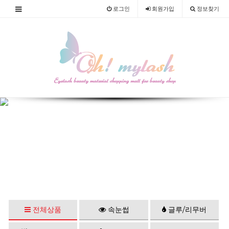
로그인
회원
가입
정보찾기
전체상품
속눈썹
글루/리무버