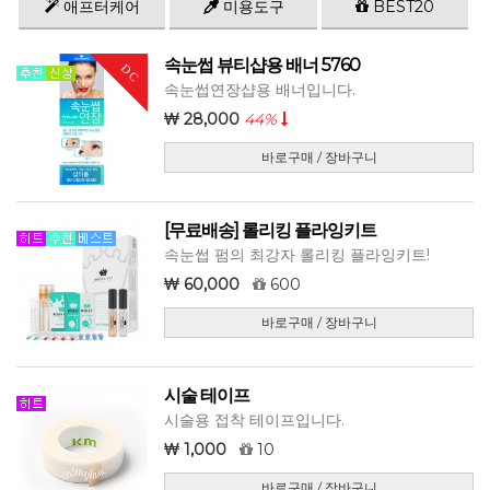
애프터케어
미용도구
BEST20
속눈썹 뷰티샵용 배너 5760
DC
속눈썹연장샵용 배너입니다.
28,000
44%
바로구매 / 장바구니
[무료배송] 롤리킹 플라잉키트
속눈썹 펌의 최강자 롤리킹 플라잉키트!
60,000
600
바로구매 / 장바구니
시술 테이프
시술용 접착 테이프입니다.
1,000
10
바로구매 / 장바구니