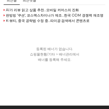
최근글
최근댓글
AI가 리뷰 읽고 상품 추천…모바일 커머스의 진화
판빙빙 '쿠션', 코스맥스차이나가 제조…한국 ODM 경쟁력 재조명
K-뷰티, 중국 공략법 수정 중...따이공·검색에서 콘텐츠로
등록된 배너가 없습니다.
쇼핑몰현황/기타 > 배너관리에서
배너를 등록해 주세요.