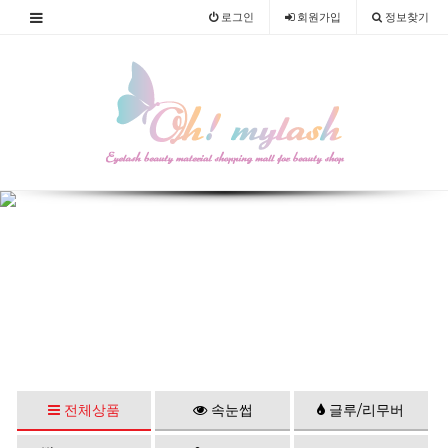
로그인
회원
가입
정보찾기
전체상품
속눈썹
글루/리무버