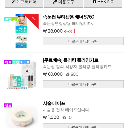
애프터케어
미용도구
BEST20
속눈썹 뷰티샵용 배너 5760
DC
속눈썹연장샵용 배너입니다.
28,000
44%
바로구매 / 장바구니
[무료배송] 롤리킹 플라잉키트
속눈썹 펌의 최강자 롤리킹 플라잉키트!
60,000
600
바로구매 / 장바구니
시술 테이프
시술용 접착 테이프입니다.
1,000
10
바로구매 / 장바구니