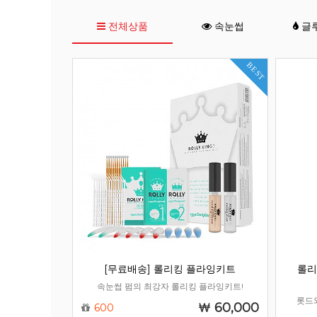
전체상품
속눈썹
글
BEST
[무료배송] 롤리킹 플라잉키트
롤리
속눈썹 펌의 최강자 롤리킹 플라잉키트!
롯드
60,000
600