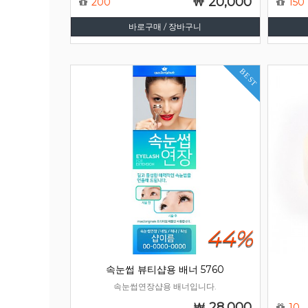
20,000
200
150
바로구매 / 장바구니
BEST
44%
속눈썹 뷰티샵용 배너 5760
속눈썹연장샵용 배너입니다.
28,000
10