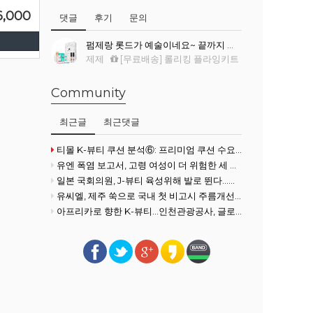
6,000
댓글
후기
문의
펌제랑 롯드가 예술이네요~ 끝까지 싹~ 말려서 컬이 진짜 예뻐요.
제제
[무료배송] 롤리킹 플라잉키트
Community
최근글
최근댓글
티몰 K-뷰티 쿠션 분석⑥: 프리미엄 쿠션 수요 확대
유엔 폭염 보고서, 고령 여성이 더 위험한 세 가지 이유
일본 국회의원, J-뷰티 육성위해 발로 뛴다...화장품협회 방문
유씨엘, 제주 쑥으로 국내 첫 비고시 주름개선 기능성 획득
아프리카로 향한 K-뷰티…인천관광공사, 글로벌사우스 공략 강화