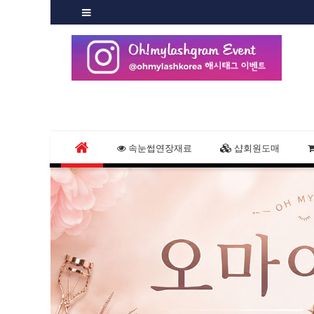
속눈썹연장재료
샵회원도매