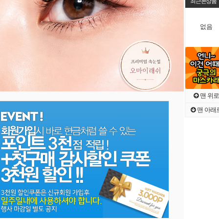
최근본상품
없음
맨 위로
맨 아래