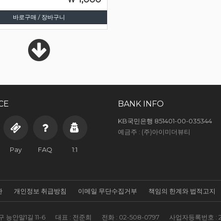
바로구매 / 장바구니
CE
BANK INFO
KB국민은행 851401-00-035344
예금주 : (주)아이미더뷰티
Pay
FAQ
1:1
관
개인정보 취급방침
이메일 무단수집거부
책임의 한계와 법적고지
 능안말1길 11-6
대표 : 전준희
전화 :
02-508-0797
사업자등록번호 :