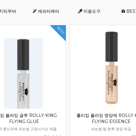
루/리무버
애프터케어
미용도구
BES
등록된 배너가 없습니다
쇼핑몰현황/기타 > 배너관
BEST
배너를 등록해 주세요.
킹 플라잉 글루 ROLLY KING
롤리킹 플라잉 영양제 ROLLY 
FLYING GLUE
FLYING ESSENCE
와 롯드위에 속눈썹 고정시키는 제품
속눈썹 펌 한후 영양 제공