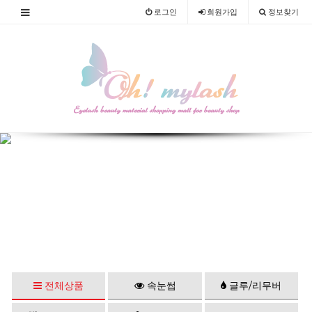
로그인
회원
가입
정보찾기
전체상품
속눈썹
글루/리무버