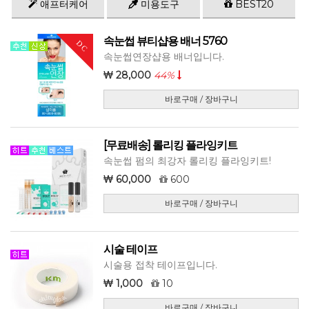
애프터케어
미용도구
BEST20
속눈썹 뷰티샵용 배너 5760
DC
속눈썹연장샵용 배너입니다.
28,000
44%
바로구매 / 장바구니
[무료배송] 롤리킹 플라잉키트
속눈썹 펌의 최강자 롤리킹 플라잉키트!
60,000
600
바로구매 / 장바구니
시술 테이프
시술용 접착 테이프입니다.
1,000
10
바로구매 / 장바구니