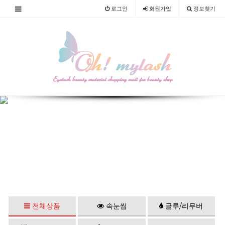
로그인
회원
가입
정보찾기
전체상품
속눈썹
글루/리무버