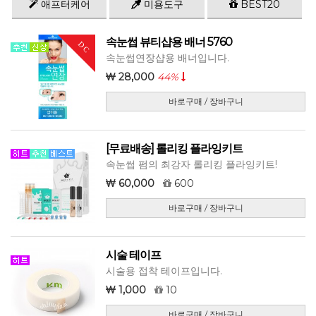
애프터케어
미용도구
BEST20
속눈썹 뷰티샵용 배너 5760
DC
속눈썹연장샵용 배너입니다.
28,000
44%
바로구매 / 장바구니
[무료배송] 롤리킹 플라잉키트
속눈썹 펌의 최강자 롤리킹 플라잉키트!
60,000
600
바로구매 / 장바구니
시술 테이프
시술용 접착 테이프입니다.
1,000
10
바로구매 / 장바구니