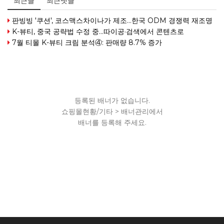
최근글
최근댓글
판빙빙 '쿠션', 코스맥스차이나가 제조…한국 ODM 경쟁력 재조명
K-뷰티, 중국 공략법 수정 중...따이공·검색에서 콘텐츠로
7월 티몰 K-뷰티 크림 분석④: 판매량 8.7% 증가
등록된 배너가 없습니다.
쇼핑몰현황/기타 > 배너관리에서
배너를 등록해 주세요.