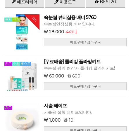
애프터케어
미용도구
BEST20
속눈썹 뷰티샵용 배너 5760
DC
속눈썹연장샵용 배너입니다.
28,000
44%
바로구매 / 장바구니
[무료배송] 롤리킹 플라잉키트
속눈썹 펌의 최강자 롤리킹 플라잉키트!
60,000
600
바로구매 / 장바구니
시술 테이프
시술용 접착 테이프입니다.
1,000
10
바로구매 / 장바구니