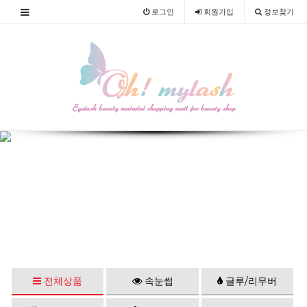
로그인
회원
가입
정보찾기
전체상품
속눈썹
글루/리무버