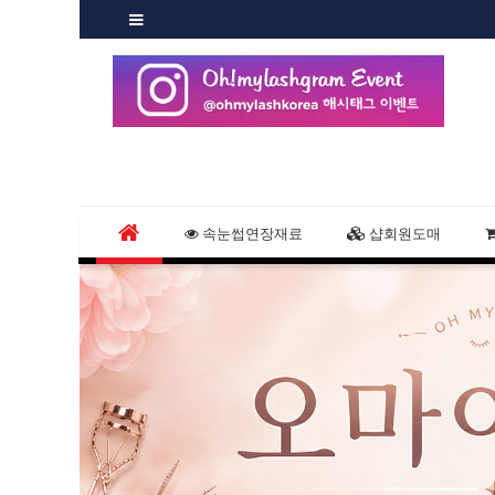
속눈썹연장재료
샵회원도매