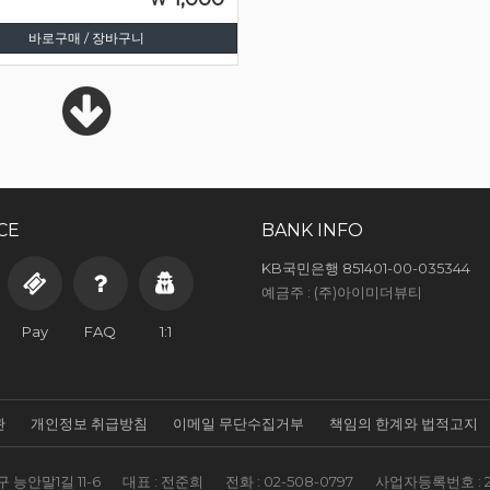
바로구매 / 장바구니
CE
BANK INFO
KB국민은행 851401-00-035344
예금주 : (주)아이미더뷰티
Pay
FAQ
1:1
관
개인정보 취급방침
이메일 무단수집거부
책임의 한계와 법적고지
 능안말1길 11-6
대표 : 전준희
전화 :
02-508-0797
사업자등록번호 :