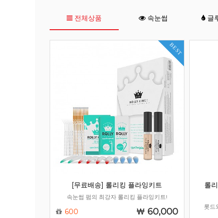
전체상품
속눈썹
글
BEST
[무료배송] 롤리킹 플라잉키트
롤리
속눈썹 펌의 최강자 롤리킹 플라잉키트!
롯드
60,000
600