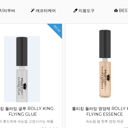
루/리무버
애프터케어
미용도구
BES
등록된 배너가 없습니다
쇼핑몰현황/기타 > 배너관
BEST
배너를 등록해 주세요.
킹 플라잉 글루 ROLLY KING
롤리킹 플라잉 영양제 ROLLY 
FLYING GLUE
FLYING ESSENCE
와 롯드위에 속눈썹 고정시키는 제품
속눈썹 펌 한후 영양 제공