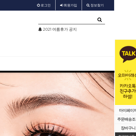
로그인
회원
가입
정보찾기
가 공지
test
샵회원 할인
마이페이
주문배송조
장바구니