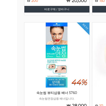
20,000
200
150
바로구매 / 장바구니
BEST
44%
속눈썹 뷰티샵용 배너 5760
속눈썹연장샵용 배너입니다.
28,000
10