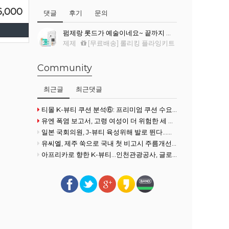
6,000
댓글
후기
문의
펌제랑 롯드가 예술이네요~ 끝까지 싹~ 말려서 컬이 진짜 예뻐요.
제제
[무료배송] 롤리킹 플라잉키트
Community
최근글
최근댓글
티몰 K-뷰티 쿠션 분석⑥: 프리미엄 쿠션 수요 확대
유엔 폭염 보고서, 고령 여성이 더 위험한 세 가지 이유
일본 국회의원, J-뷰티 육성위해 발로 뛴다...화장품협회 방문
유씨엘, 제주 쑥으로 국내 첫 비고시 주름개선 기능성 획득
아프리카로 향한 K-뷰티…인천관광공사, 글로벌사우스 공략 강화