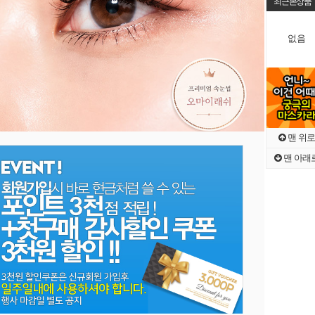
최근본상품
없음
맨 위로
맨 아래