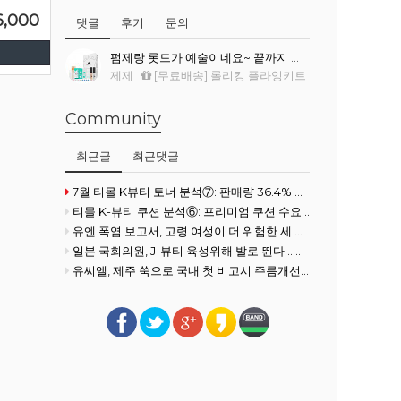
6,000
댓글
후기
문의
펌제랑 롯드가 예술이네요~ 끝까지 싹~ 말려서 컬이 진짜 예뻐요.
제제
[무료배송] 롤리킹 플라잉키트
Community
최근글
최근댓글
7월 티몰 K뷰티 토너 분석⑦: 판매량 36.4% 증가
티몰 K-뷰티 쿠션 분석⑥: 프리미엄 쿠션 수요 확대
유엔 폭염 보고서, 고령 여성이 더 위험한 세 가지 이유
일본 국회의원, J-뷰티 육성위해 발로 뛴다...화장품협회 방문
유씨엘, 제주 쑥으로 국내 첫 비고시 주름개선 기능성 획득