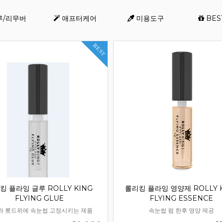
루/리무버
애프터케어
미용도구
BES
등록된 배너가 없습니다
쇼핑몰현황/기타 > 배너관
BEST
배너를 등록해 주세요.
킹 플라잉 글루 ROLLY KING
롤리킹 플라잉 영양제 ROLLY 
FLYING GLUE
FLYING ESSENCE
와 롯드위에 속눈썹 고정시키는 제품
속눈썹 펌 한후 영양 제공