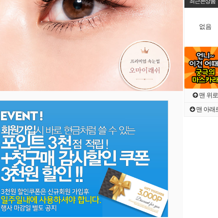
최근본상품
없음
맨 위로
맨 아래