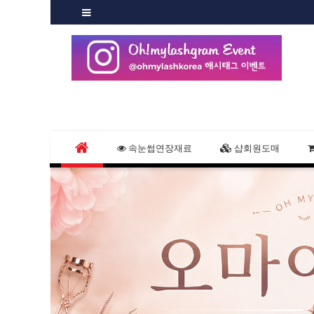
속눈썹연장재료
샵회원도매