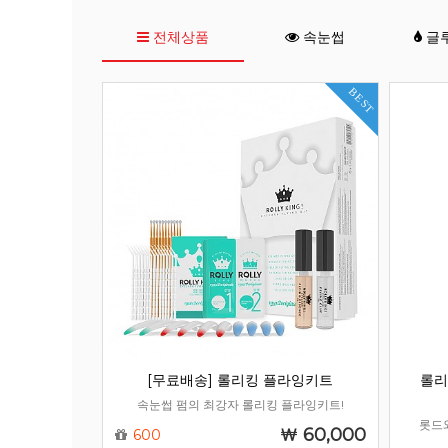
전체상품
속눈썹
글
BEST
[무료배송] 롤리킹 플라잉키트
롤리
속눈썹 펌의 최강자 롤리킹 플라잉키트!
롯드
60,000
600