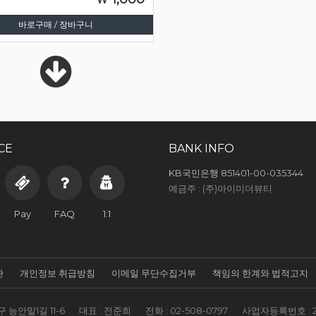
바로구매 / 장바구니
CE
BANK INFO
KB국민은행 851401-00-035344
예금주 : (주)아이미더뷰티
Pay
FAQ
1:1
관
개인정보 취급방침
이메일 무단수집거부
책임의 한계와 법적고지
 능안말1길 11-6
대표 : 전준희
전화 :
02-508-0797
사업자등록번호 :