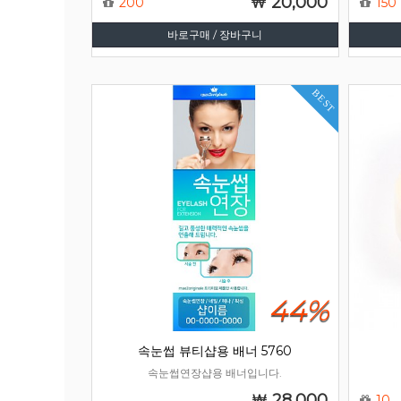
20,000
200
150
바로구매 / 장바구니
BEST
44%
속눈썹 뷰티샵용 배너 5760
속눈썹연장샵용 배너입니다.
28,000
10