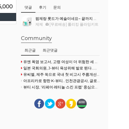
6,000
댓글
후기
문의
펌제랑 롯드가 예술이네요~ 끝까지 싹~ 말려서 컬이 진짜 예뻐요.
제제
[무료배송] 롤리킹 플라잉키트
Community
최근글
최근댓글
유엔 폭염 보고서, 고령 여성이 더 위험한 세 가지 이유
일본 국회의원, J-뷰티 육성위해 발로 뛴다...화장품협회 방문
유씨엘, 제주 쑥으로 국내 첫 비고시 주름개선 기능성 획득
아프리카로 향한 K-뷰티…인천관광공사, 글로벌사우스 공략 강화
뷰티 시장, '리페어·레티놀·스킨 프렙' 중심으로 전개