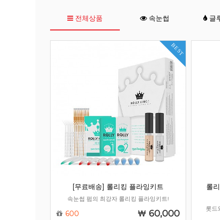
전체상품
속눈썹
글
BEST
[무료배송] 롤리킹 플라잉키트
롤리
속눈썹 펌의 최강자 롤리킹 플라잉키트!
롯드
60,000
600