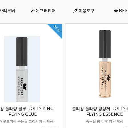
루/리무버
애프터케어
미용도구
BES
등록된 배너가 없습니다
쇼핑몰현황/기타 > 배너관
BEST
배너를 등록해 주세요.
킹 플라잉 글루 ROLLY KING
롤리킹 플라잉 영양제 ROLLY 
FLYING GLUE
FLYING ESSENCE
와 롯드위에 속눈썹 고정시키는 제품
속눈썹 펌 한후 영양 제공