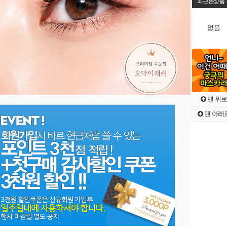
최근본상품
없음
맨 위로
맨 아래