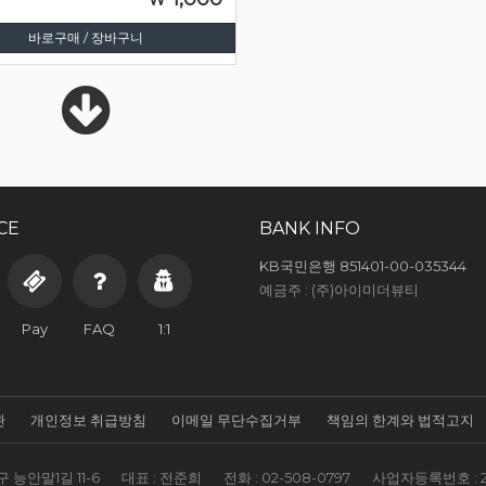
바로구매 / 장바구니
CE
BANK INFO
KB국민은행 851401-00-035344
예금주 : (주)아이미더뷰티
Pay
FAQ
1:1
관
개인정보 취급방침
이메일 무단수집거부
책임의 한계와 법적고지
 능안말1길 11-6
대표 : 전준희
전화 :
02-508-0797
사업자등록번호 :