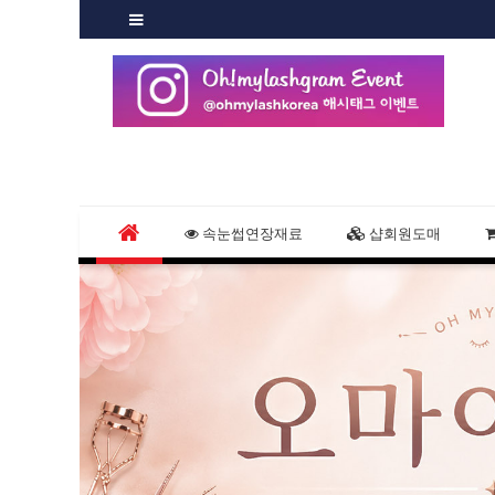
속눈썹연장재료
샵회원도매