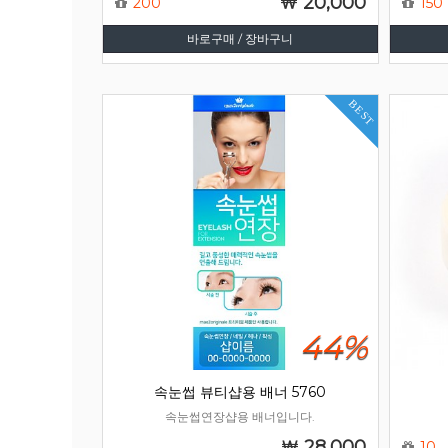
20,000
200
150
바로구매 / 장바구니
BEST
44%
속눈썹 뷰티샵용 배너 5760
속눈썹연장샵용 배너입니다.
28,000
10