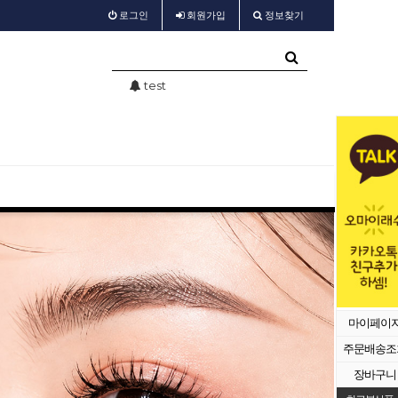
로그인
회원
가입
정보찾기
가 공지
test
샵회원 할인
마이페이
주문배송조
장바구니