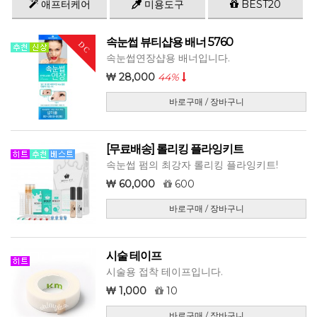
애프터케어
미용도구
BEST20
속눈썹 뷰티샵용 배너 5760
DC
속눈썹연장샵용 배너입니다.
28,000
44%
바로구매 / 장바구니
[무료배송] 롤리킹 플라잉키트
속눈썹 펌의 최강자 롤리킹 플라잉키트!
60,000
600
바로구매 / 장바구니
시술 테이프
시술용 접착 테이프입니다.
1,000
10
바로구매 / 장바구니