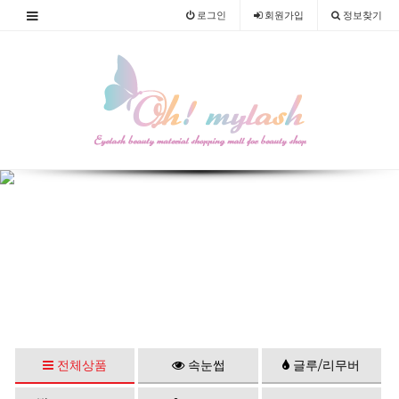
로그인
회원
가입
정보찾기
전체상품
속눈썹
글루/리무버