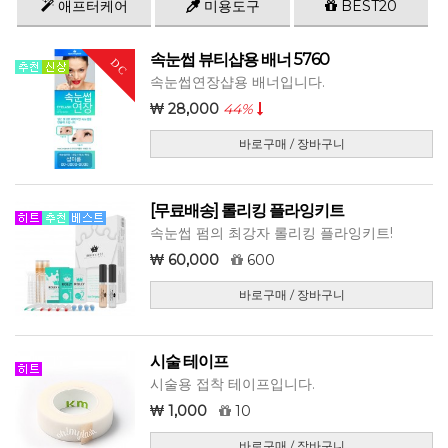
애프터케어
미용도구
BEST20
속눈썹 뷰티샵용 배너 5760
DC
속눈썹연장샵용 배너입니다.
28,000
44%
바로구매 / 장바구니
[무료배송] 롤리킹 플라잉키트
속눈썹 펌의 최강자 롤리킹 플라잉키트!
60,000
600
바로구매 / 장바구니
시술 테이프
시술용 접착 테이프입니다.
1,000
10
바로구매 / 장바구니