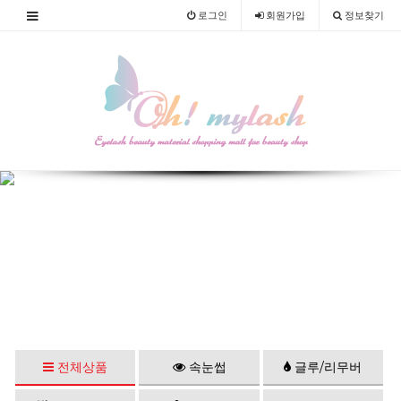
로그인
회원
가입
정보찾기
전체상품
속눈썹
글루/리무버