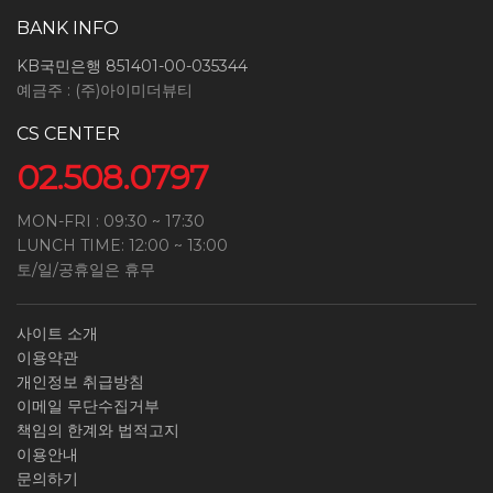
"몰"은 「전자상거래 등에서의 소비자보호에 관한
법률」, 「약관의 규제에 관한 법률」, 「전자문서 및
BANK INFO
전자거래기본법」, 「전자금융거래법」,
KB국민은행 851401-00-035344
「전자서명법」, 「정보통신망 이용촉진 및 정보보호
예금주 : (주)아이미더뷰티
등에 관한 법률」, 「방문판매 등에 관한 법률」,
「소비자기본법」 등 관련 법을 위배하지 않는 범위에서
CS CENTER
이 약관을 개정할 수 있습니다.
02.508.0797
"몰"이 약관을 개정할 경우에는 적용일자 및 개정사유를
명시하여 현행약관과 함께 몰의 초기화면에 그 적용일자
7일 이전부터 적용일자 전일까지 공지합니다. 다만,
MON-FRI : 09:30 ~ 17:30
이용자에게 불리하게 약관내용을 변경하는 경우에는
LUNCH TIME: 12:00 ~ 13:00
최소한 30일 이상의 사전 유예기간을 두고 공지합니다.
토/일/공휴일은 휴무
이 경우 "몰“은 개정 전 내용과 개정 후 내용을 명확하게
비교하여 이용자가 알기 쉽도록 표시합니다.
사이트 소개
"몰"이 약관을 개정할 경우에는 그 개정약관은 그
이용약관
적용일자 이후에 체결되는 계약에만 적용되고 그 이전에
개인정보 취급방침
이미 체결된 계약에 대해서는 개정 전의 약관조항이
이메일 무단수집거부
그대로 적용됩니다. 다만 이미 계약을 체결한 이용자가
책임의 한계와 법적고지
개정약관 조항의 적용을 받기를 원하는 뜻을 제3항에
이용안내
의한 개정약관의 공지기간 내에 “몰”에 송신하여 “몰”의
문의하기
동의를 받은 경우에는 개정약관 조항이 적용됩니다.