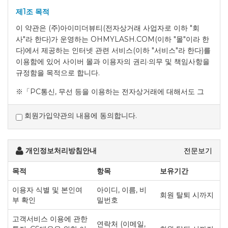
제1조 목적
이 약관은 (주)아이미더뷰티(전자상거래 사업자로 이하 "회
사"라 한다)가 운영하는 OHMYLASH.COM(이하 "몰"이라 한
다)에서 제공하는 인터넷 관련 서비스(이하 "서비스"라 한다)를
이용함에 있어 사이버 몰과 이용자의 권리·의무 및 책임사항을
규정함을 목적으로 합니다.
※「PC통신, 무선 등을 이용하는 전자상거래에 대해서도 그
성질에 반하지 않는 한 이 약관을 준용합니다.」
회원가입약관의 내용에 동의합니다.
제2조 정의
"몰" 이란 "회사"가 재화 또는 용역(이하 "재화 등" 이라
개인정보처리방침안내
전문보기
함)을 이용자에게 제공하기 위하여 컴퓨터등
정보통신설비를 이용하여 재화 등을 거래할 수 있도록
목적
항목
보유기간
설정한 가상의 영업장을 말하며, 아울러 사이버몰을
이용자 식별 및 본인여
아이디, 이름, 비
운영하는 사업자의 의미로도 사용합니다.
회원 탈퇴 시까지
부 확인
밀번호
"이용자"란 "몰"에 접속하여 이 약관에 따라 "몰"이
제공하는 서비스를 받는 회원 및 비회원을 말합니다.
고객서비스 이용에 관한
'회원'이라 함은 “몰”에 회원등록을 한 자로서,
연락처 (이메일,