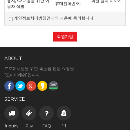
통지, CS대응을 위한 이
회원 탈퇴 시까지
휴대전화번호)
계속적으로 "몰"이 제공하는 서비스를 이용할 수 있는
용자 식별
자를 말합니다.
'비회원'이라 함은 회원에 가입하지 않고 "몰"이
개인정보처리방침안내의 내용에 동의합니다.
제공하는 서비스를 이용하는 자를 말합니다.
회원가입
제3조 약관 등의 명시와 설명 및 개정
"몰"은 이 약관의 내용과 상호 및 대표자 성명, 영업소
소재지 주소(소비자의 불만을 처리할 수 있는 곳의
ABOUT
주소를 포함), 전화번호·모사전송번호·전자우편주소,
사업자등록번호, 통신판매업 신고번호,
프로페셔널을 위한 속눈썹 전문 쇼핑몰
개인정보관리책임자 등을 이용자가 쉽게 알 수 있도록
"오마이래쉬"입니다.
사이버몰의 초기 서비스화면(전면)에 게시합니다. 다만,
약관의 내용은 이용자가 연결화면을 통하여 볼 수
있도록 할 수 있습니다.
"몰"은 이용자가 약관에 동의하기에 앞서 약관에
SERVICE
정하여져 있는 내용 중 청약철회·배송책임·환불조건
등과 같은 중요한 내용을 이용자가 이해할 수 있도록
별도의 연결화면 또는 팝업화면 등을 제공하여 이용자의
확인을 구하여야 합니다.
Inquiry
Pay
FAQ
1:1