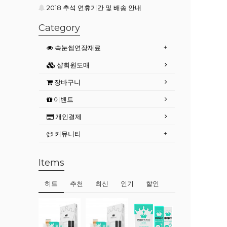
2018 추석 연휴기간 및 배송 안내
Category
속눈썹연장재료
샵회원도매
장바구니
이벤트
개인결제
커뮤니티
Items
히트
추천
최신
인기
할인