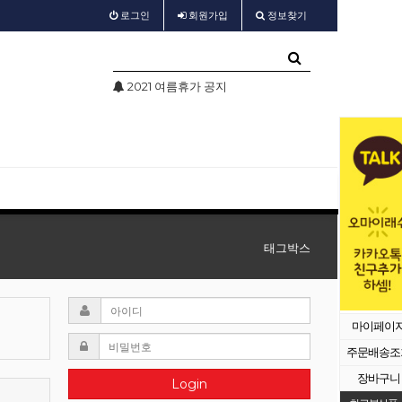
로그인
회원
가입
정보찾기
2021 여름휴가 공지
test
태그박스
마이페이
주문배송조
장바구니
Login