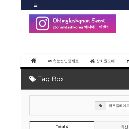
속눈썹연장재료
샵회원도매
Tag Box
Total 4
최신