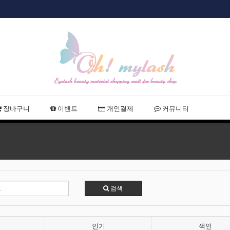
샵회원 할인
장바구니
이벤트
개인결제
커뮤니티
검색
인기
색인