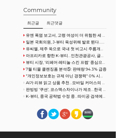
Community
최근글
최근댓글
유엔 폭염 보고서, 고령 여성이 더 위험한 세 가지 이유
일본 국회의원, J-뷰티 육성위해 발로 뛴다...화장품협회 방문
유씨엘, 제주 쑥으로 국내 첫 비고시 주름개선 기능성 획득
아프리카로 향한 K-뷰티…인천관광공사, 글로벌사우스 공략 강화
뷰티 시장, '리페어·레티놀·스킨 프렙' 중심으로 전개
7월 티몰 클렌징폼 분석⑤: 판매량 94.3% 급증
"개인정보보호는 규제 아닌 경쟁력" 0% 시장을 100% 필수재로 만든 여성
AI가 리뷰 읽고 상품 추천…모바일 커머스의 진화
판빙빙 '쿠션', 코스맥스차이나가 제조…한국 ODM 경쟁력 재조명
K-뷰티, 중국 공략법 수정 중...따이공·검색에서 콘텐츠로