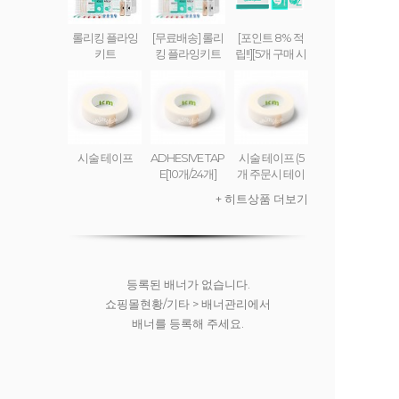
롤리킹 플라잉
[무료배송] 롤리
[포인트 8% 적
키트
킹 플라잉키트
립!!][5개 구매 시
무료배송] 롤리
킹 플라잉 크림
(set) ROLLY KI
NG FLYING CR
EAM
시술 테이프
ADHESIVE TAP
시술 테이프 (5
E[10개/24개]
개 주문시 테이
프디스펜서 무
+ 히트상품 더보기
료)
등록된 배너가 없습니다.
쇼핑몰현황/기타 > 배너관리에서
배너를 등록해 주세요.