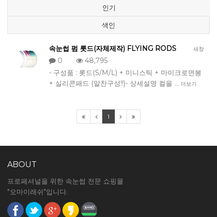
인기
색인
속눈썹 펌 롯드(자체제작) FLYING RODS
새창
0
48,795
- 구성품 : 롯드(S/M/L) + 미니스틱 + 마이크로면봉
+ 실리콘패드 (알찬구성!!)- 상세설명 컬을 …
더보기
1
ABOUT
프로페셔널을 위한 속눈썹 전문 쇼핑몰
"오마이래쉬"입니다.