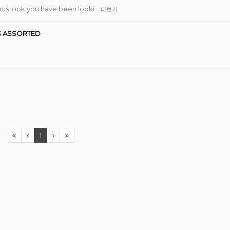
s look you have been looki…
더보기
 ASSORTED
1