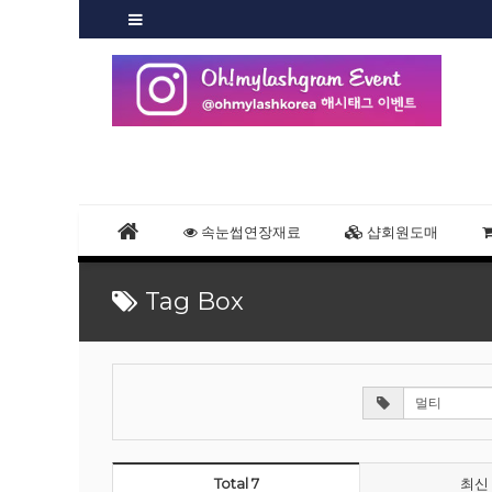
속눈썹연장재료
샵회원도매
Tag Box
Total 7
최신