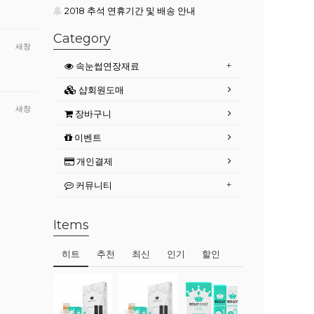
2018 추석 연휴기간 및 배송 안내
Category
새창
속눈썹연장재료
샵회원도매
새창
장바구니
이벤트
개인결제
커뮤니티
Items
히트
추천
최신
인기
할인