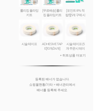
롤리킹 플라잉
[무료배송] 롤리
[포인트 8% 적
키트
킹 플라잉키트
립!!][5개 구매 시
무료배송] 롤리
킹 플라잉 크림
(set) ROLLY KI
NG FLYING CR
EAM
시술 테이프
ADHESIVE TAP
시술 테이프 (5
E[10개/24개]
개 주문시 테이
프디스펜서 무
+ 히트상품 더보기
료)
등록된 배너가 없습니다.
쇼핑몰현황/기타 > 배너관리에서
배너를 등록해 주세요.