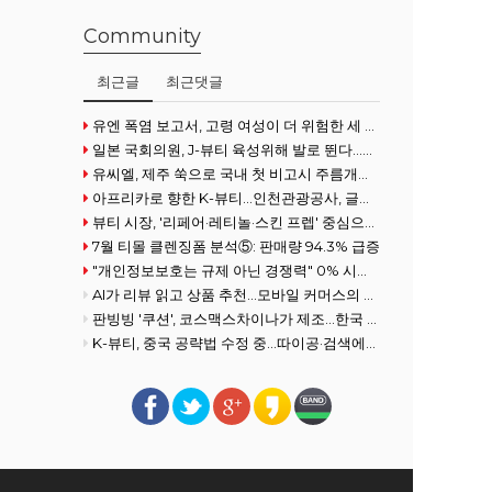
Community
최근글
최근댓글
유엔 폭염 보고서, 고령 여성이 더 위험한 세 가지 이유
일본 국회의원, J-뷰티 육성위해 발로 뛴다...화장품협회 방문
유씨엘, 제주 쑥으로 국내 첫 비고시 주름개선 기능성 획득
아프리카로 향한 K-뷰티…인천관광공사, 글로벌사우스 공략 강화
뷰티 시장, '리페어·레티놀·스킨 프렙' 중심으로 전개
7월 티몰 클렌징폼 분석⑤: 판매량 94.3% 급증
"개인정보보호는 규제 아닌 경쟁력" 0% 시장을 100% 필수재로 만든 여성
AI가 리뷰 읽고 상품 추천…모바일 커머스의 진화
판빙빙 '쿠션', 코스맥스차이나가 제조…한국 ODM 경쟁력 재조명
K-뷰티, 중국 공략법 수정 중...따이공·검색에서 콘텐츠로