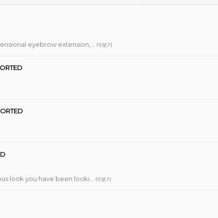
nsional eyebrow extension,…
더보기
ORTED
SORTED
ED
s look you have been looki…
더보기