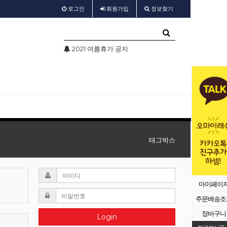
로그인
회원
가입
정보찾기
2021 여름휴가 공지
test
태그박스
마이페이
주문배송조
장바구니
Login