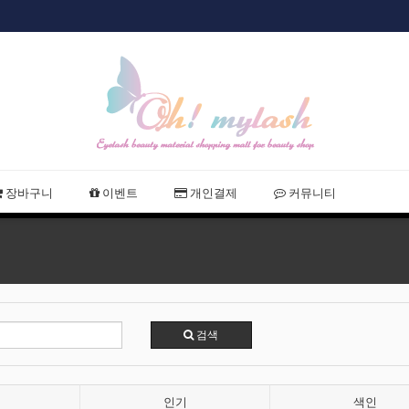
샵회원 할인
장바구니
이벤트
개인결제
커뮤니티
검색
인기
색인