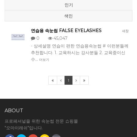
인기
색인
연습용 속눈썹 FALSE EYELASHES
새창
0
45,047
- 상세설명 연습이 편한 연습용속눈썹 # 이런분들께
추천합니다. 1. 교육하시는 강사분들 2. 교육중이신
수…
더보기
1
ABOUT
프로페셔널을 위한 속눈썹 전문 쇼핑몰
"오마이래쉬"입니다.