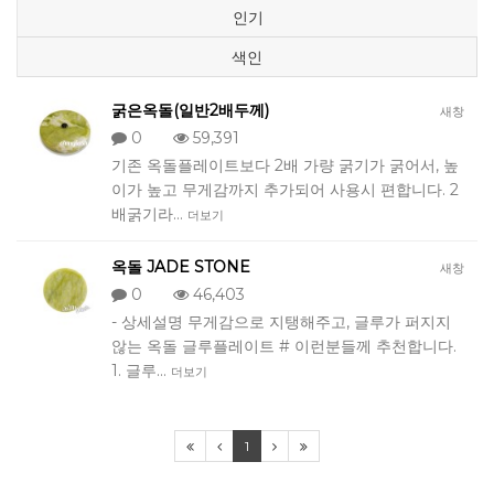
인기
색인
굵은옥돌(일반2배두께)
새창
0
59,391
기존 옥돌플레이트보다 2배 가량 굵기가 굵어서, 높
이가 높고 무게감까지 추가되어 사용시 편합니다. 2
배굵기라…
더보기
옥돌 JADE STONE
새창
0
46,403
- 상세설명 무게감으로 지탱해주고, 글루가 퍼지지
않는 옥돌 글루플레이트 # 이런분들께 추천합니다.
1. 글루…
더보기
1