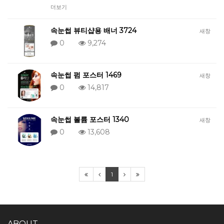
더보기
속눈썹 뷰티샵용 배너 3724
새창
0
9,274
속눈썹 펌 포스터 1469
새창
0
14,817
속눈썹 볼륨 포스터 1340
새창
0
13,608
1
ABOUT