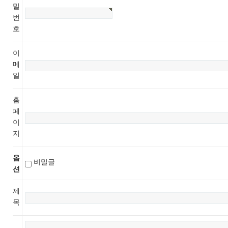
밀
번
호
이
메
일
홈
페
이
지
옵
비밀글
션
제
목