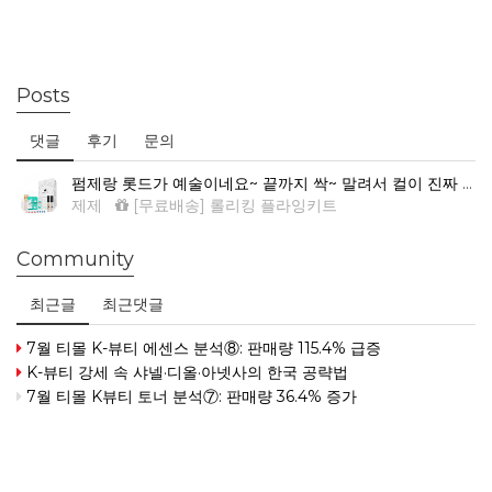
Posts
댓글
후기
문의
펌제랑 롯드가 예술이네요~ 끝까지 싹~ 말려서 컬이 진짜 예뻐요.
제제
[무료배송] 롤리킹 플라잉키트
Community
최근글
최근댓글
7월 티몰 K-뷰티 에센스 분석⑧: 판매량 115.4% 급증
K-뷰티 강세 속 샤넬·디올·아넷사의 한국 공략법
7월 티몰 K뷰티 토너 분석⑦: 판매량 36.4% 증가