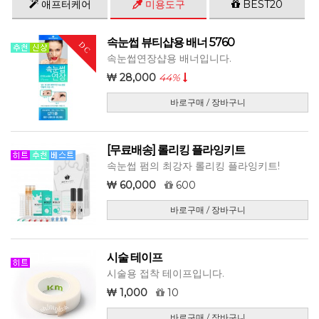
애프터케어
미용도구
BEST20
속눈썹 뷰티샵용 배너 5760
DC
속눈썹연장샵용 배너입니다.
28,000
44%
바로구매 / 장바구니
[무료배송] 롤리킹 플라잉키트
속눈썹 펌의 최강자 롤리킹 플라잉키트!
60,000
600
바로구매 / 장바구니
시술 테이프
시술용 접착 테이프입니다.
1,000
10
바로구매 / 장바구니