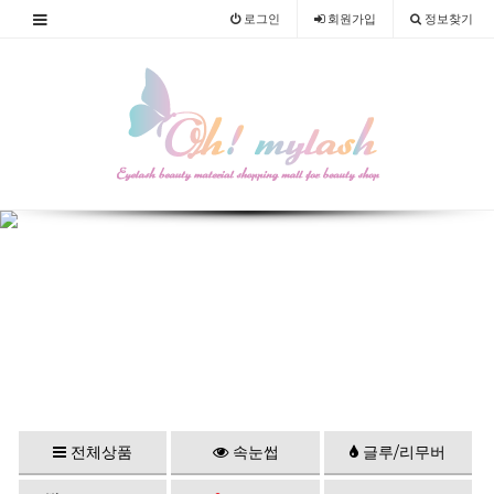
로그인
회원
가입
정보찾기
전체상품
속눈썹
글루/리무버