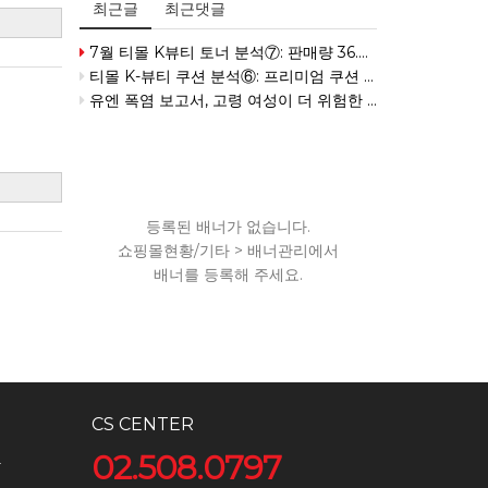
최근글
최근댓글
7월 티몰 K뷰티 토너 분석⑦: 판매량 36.4% 증가
티몰 K-뷰티 쿠션 분석⑥: 프리미엄 쿠션 수요 확대
유엔 폭염 보고서, 고령 여성이 더 위험한 세 가지 이유
등록된 배너가 없습니다.
쇼핑몰현황/기타 > 배너관리에서
배너를 등록해 주세요.
CS CENTER
02.508.0797
4