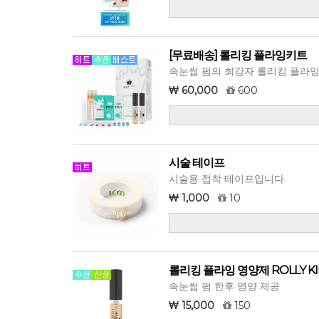
[무료배송] 롤리킹 플라잉키트
속눈썹 펌의 최강자 롤리킹 플라잉
60,000
600
시술 테이프
시술용 접착 테이프입니다.
1,000
10
롤리킹 플라잉 영양제 ROLLY KIN
속눈썹 펌 한후 영양 제공
15,000
150