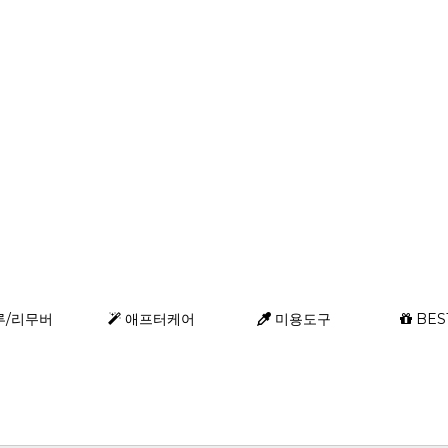
루/리무버
애프터케어
미용도구
BES
등록된 배너가 없습니
쇼핑몰현황/기타 > 배너
배너를 등록해 주세요