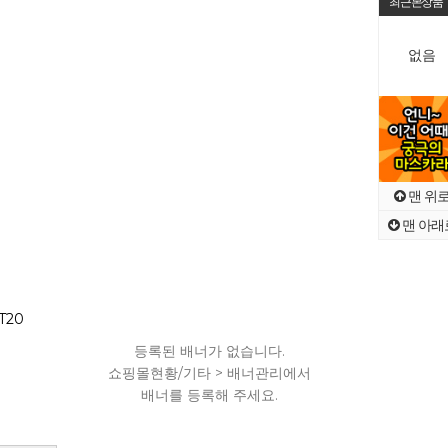
최근본상품
없음
맨 위
맨 아래
T20
다.
등록된 배너가 없습니다.
등록된
관리에서
쇼핑몰현황/기타 > 배너관리에서
쇼핑몰현황
.
배너를 등록해 주세요.
배너