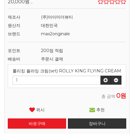
20,000원
..
제조사
(주)아이미더뷰티
원산지
대한민국
브랜드
max2originale
포인트
200점 적립
배송비
주문시 결제
롤리킹 플라잉 크림(set) ROLLY KING FLYING CREAM
0원
총 금액
위시
추천