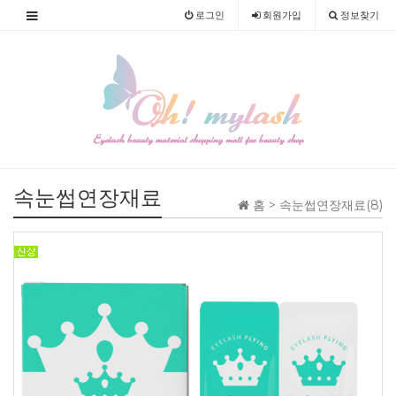
로그인
회원
가입
정보찾기
속눈썹연장재료
홈 >
속눈썹연장재료(8)