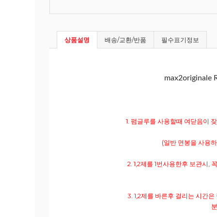
상품설명
배송/교환/반품
필수표기정보
max2original
1. 펌글루를 사용할때 여닫음이
(일반 면봉을 사용하
2. 1,2제를 1번사용한후 보관
3. 1,2제를 바른후 걸리는 시간은 
분