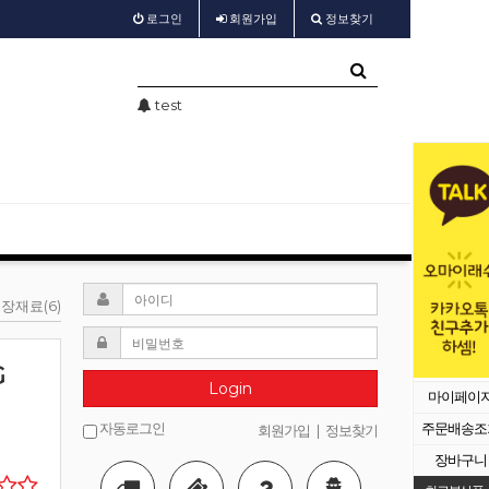
로그인
회원
가입
정보찾기
가 공지
test
샵회원 할인
장재료(6)
G
Login
마이페이
자동로그인
주문배송조
회원가입
|
정보찾기
장바구니
등록된 배너가 없습니다.