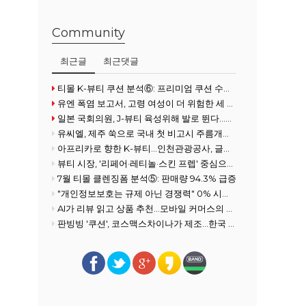
Community
최근글
최근댓글
티몰 K-뷰티 쿠션 분석⑥: 프리미엄 쿠션 수요 확대
유엔 폭염 보고서, 고령 여성이 더 위험한 세 가지 이유
일본 국회의원, J-뷰티 육성위해 발로 뛴다...화장품협회 방문
유씨엘, 제주 쑥으로 국내 첫 비고시 주름개선 기능성 획득
아프리카로 향한 K-뷰티…인천관광공사, 글로벌사우스 공략 강화
뷰티 시장, '리페어·레티놀·스킨 프렙' 중심으로 전개
7월 티몰 클렌징폼 분석⑤: 판매량 94.3% 급증
"개인정보보호는 규제 아닌 경쟁력" 0% 시장을 100% 필수재로 만든 여성
AI가 리뷰 읽고 상품 추천…모바일 커머스의 진화
판빙빙 '쿠션', 코스맥스차이나가 제조…한국 ODM 경쟁력 재조명