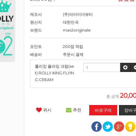
제조사
(주)아이미더뷰티
원산지
대한민국
브랜드
max2originale
포인트
200점 적립
배송비
주문시 결제
롤리킹 플라잉 크림(se
t) ROLLY KING FLYIN
G CREAM
20,0
총 금액
위시
추천