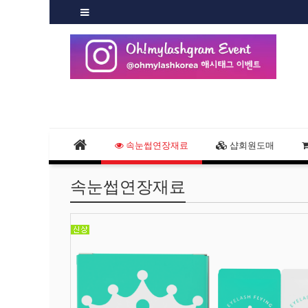
속눈썹연장재료
샵회원도매
속눈썹연장재료