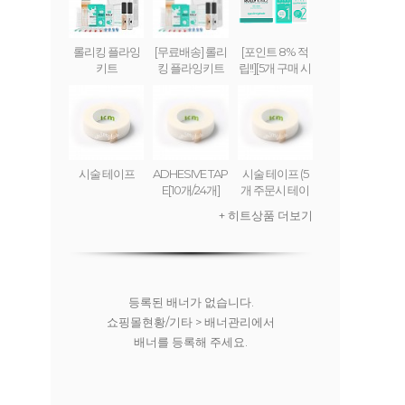
롤리킹 플라잉
[무료배송] 롤리
[포인트 8% 적
키트
킹 플라잉키트
립!!][5개 구매 시
무료배송] 롤리
킹 플라잉 크림
(set) ROLLY KI
NG FLYING CR
EAM
시술 테이프
ADHESIVE TAP
시술 테이프 (5
E[10개/24개]
개 주문시 테이
프디스펜서 무
+ 히트상품 더보기
료)
등록된 배너가 없습니다.
쇼핑몰현황/기타 > 배너관리에서
배너를 등록해 주세요.