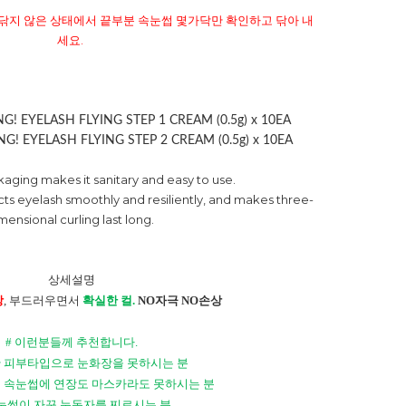
두 닦지 않은 상태에서 끝부분 속눈썹 몇가닥만 확인하고 닦아 내
세요.
KING! EYELASH FLYING STEP 1 CREAM (0.5g) x 10EA
KING! EYELASH FLYING STEP 2 CREAM (0.5g) x 10EA
kaging makes it sanitary and easy to use.
cts eyelash smoothly and resiliently, and makes three-
mensional curling last long.
상세설명
장
,
부드러우면서
확실한 컬
.
NO
자극
NO
손상
#
이런분들께 추천합니다
.
 피부타입으로 눈화장을 못하시는 분
 속눈썹에 연장도 마스카라도 못하시는 분
눈썹이 자꾸 눈동자를 찌르시는 분