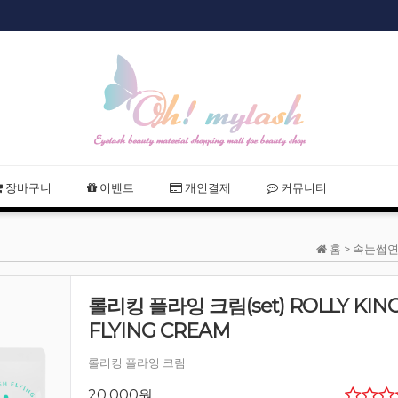
샵회원 할인
2021 여름휴
장바구니
이벤트
개인결제
커뮤니티
홈 >
속눈썹연
롤리킹 플라잉 크림(set) ROLLY KIN
FLYING CREAM
롤리킹 플라잉 크림
20,000원
..