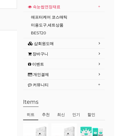
속눈썹연장재료
애프터케어 코스매틱
미용도구,세트상품
BEST20
샵회원도매
장바구니
이벤트
개인결제
커뮤니티
Items
히트
추천
최신
인기
할인