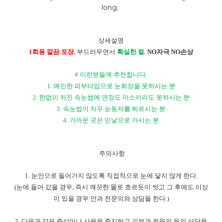
long.
상세설명
1
회용 깔끔 포장
,
부드러우면서
확실한 컬
.
NO
자극
NO
손상
#
이런분들께 추천합니다
.
1.
예민한 피부타입으로 눈화장을 못하시는 분
2.
한없이 처진 속눈썹에 연장도 마스카라도 못하시는 분
3.
속눈썹이 자꾸 눈동자를 찌르시는 분
4.
가까운 곳은 민낯으로 가시는 분
주의사항
1.
눈안으로 들어가지 않도록 직접적으로 눈에 닿지 않게 한다
.
(
눈에 들어 갔을 경우
,
즉시 깨끗한 물로 흐르듯이 씻고 그 후에도 이상
이 있을 경우 안과 전문의와 상담을 한다
.)
2.
다음과 같은 증상이나 사용을 중지하고 피부과 전문의 등의 상담을