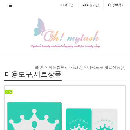
로그인
회원
가입
정보찾기
홈 >
속눈썹연장재료(0)
>
미용도구,세트상품(7)
미용도구,세트상품