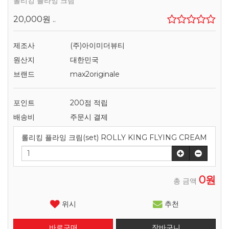
롤리킹 플라잉 크림
20,000원
..
제조사
(주)아이미더뷰티
원산지
대한민국
브랜드
max2originale
포인트
200점 적립
배송비
주문시 결제
롤리킹 플라잉 크림(set) ROLLY KING FLYING CREAM
0원
총 금액
위시
추천