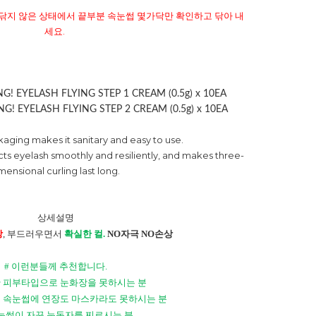
두 닦지 않은 상태에서 끝부분 속눈썹 몇가닥만 확인하고 닦아 내
세요.
KING! EYELASH FLYING STEP 1 CREAM (0.5g) x 10EA
KING! EYELASH FLYING STEP 2 CREAM (0.5g) x 10EA
kaging makes it sanitary and easy to use.
cts eyelash smoothly and resiliently, and makes three-
mensional curling last long.
상세설명
장
,
부드러우면서
확실한 컬
.
NO
자극
NO
손상
#
이런분들께 추천합니다
.
 피부타입으로 눈화장을 못하시는 분
 속눈썹에 연장도 마스카라도 못하시는 분
눈썹이 자꾸 눈동자를 찌르시는 분