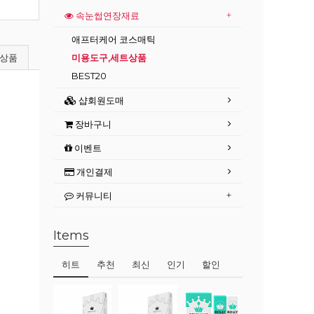
속눈썹연장재료
애프터케어 코스매틱
상품
미용도구,세트상품
BEST20
샵회원도매
장바구니
이벤트
개인결제
커뮤니티
Items
히트
추천
최신
인기
할인