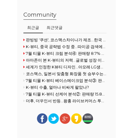
Community
최근글
최근댓글
판빙빙 '쿠션', 코스맥스차이나가 제조…한국 ODM 경쟁력 재조명
K-뷰티, 중국 공략법 수정 중...따이공·검색에서 콘텐츠로
7월 티몰 K-뷰티 크림 분석④: 판매량 8.7% 증가
아마존이 본 K-뷰티의 저력…글로벌 성장 이끄는 5가지 경쟁력
세계가 인정한 K뷰티 디자인…아모레·LG생건 레드닷 수상
코스맥스, 일본서 맞춤형 화장품 첫 승부수는 'AI 헤어케어'
7월 티몰 K-뷰티 베이스메이크업 분석③: 판매량 3.1% 증가
K-뷰티 수출, 얼마나 비싸게 팔았나?
7월 티몰 K-뷰티 선케어 분석②: 판매량 15.8% 감소
더후, 더우인서 반등…왕홍 라이브커머스·투트랙 전략 통했다