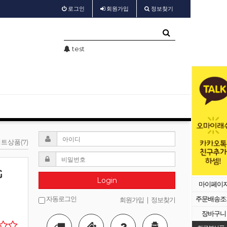
로그인
회원
가입
정보찾기
가 공지
test
샵회원 할인
트상품(7)
G
Login
마이페이
자동로그인
주문배송조
회원가입
|
정보찾기
장바구니
등록된 배너가 없습니다.