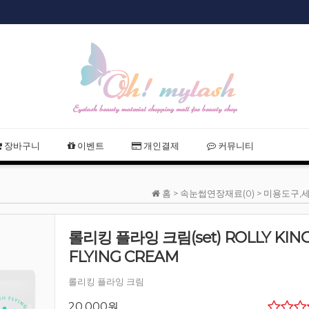
샵회원 할인
2021 여름휴
장바구니
이벤트
개인결제
커뮤니티
홈 >
속눈썹연장재료(0)
>
미용도구,세
롤리킹 플라잉 크림(set) ROLLY KIN
FLYING CREAM
롤리킹 플라잉 크림
20,000원
..