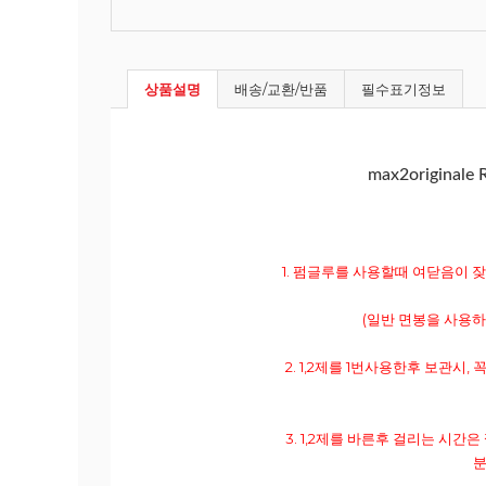
상품설명
배송/교환/반품
필수표기정보
max2original
1. 펌글루를 사용할때 여닫음이
(일반 면봉을 사용하
2. 1,2제를 1번사용한후 보관
3. 1,2제를 바른후 걸리는 시간은 
분