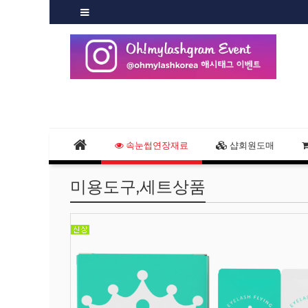
속눈썹연장재료
샵회원도매
미용도구,세트상품