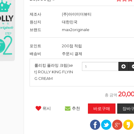
제조사
(주)아이미더뷰티
원산지
대한민국
브랜드
max2originale
포인트
200점 적립
배송비
주문시 결제
롤리킹 플라잉 크림(se
t) ROLLY KING FLYIN
G CREAM
20,0
총 금액
위시
추천