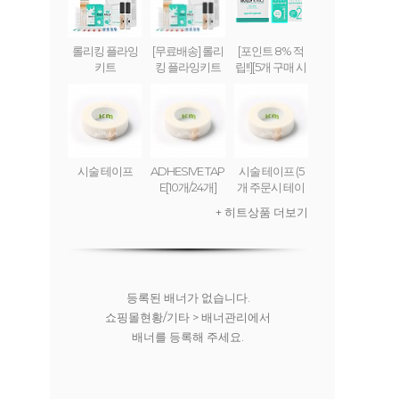
롤리킹 플라잉
[무료배송] 롤리
[포인트 8% 적
키트
킹 플라잉키트
립!!][5개 구매 시
무료배송] 롤리
킹 플라잉 크림
(set) ROLLY KI
NG FLYING CR
EAM
시술 테이프
ADHESIVE TAP
시술 테이프 (5
E[10개/24개]
개 주문시 테이
프디스펜서 무
+ 히트상품 더보기
료)
등록된 배너가 없습니다.
쇼핑몰현황/기타 > 배너관리에서
배너를 등록해 주세요.