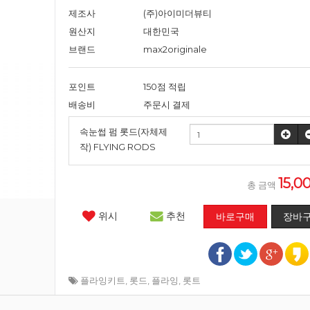
제조사
(주)아이미더뷰티
원산지
대한민국
브랜드
max2originale
포인트
150점 적립
배송비
주문시 결제
속눈썹 펌 롯드(자체제
작) FLYING RODS
15,
총 금액
위시
추천
플라잉키트
,
롯드
,
플라잉
,
롯트