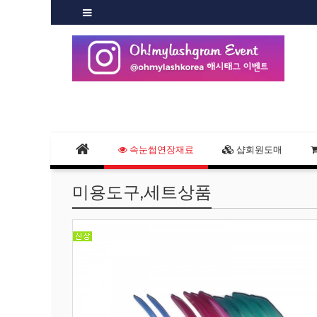
속눈썹연장재료
샵회원도매
미용도구,세트상품