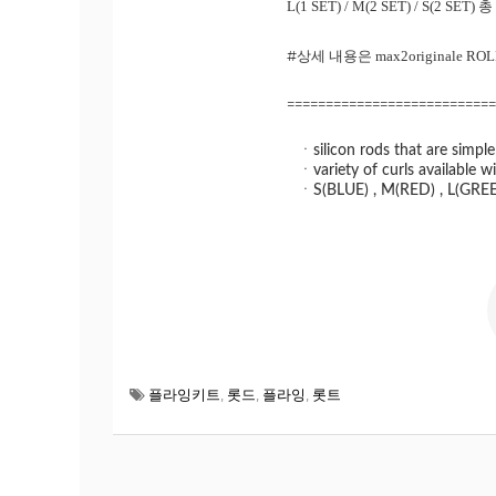
L(1 SET) / M(2 SET) / S(2 SET)
총
#상세 내용은
max2originale RO
===========================
ㆍsilicon rods that are simple
ㆍvariety of curls available wi
ㆍS(BLUE) , M(RED) , L(GRE
플라잉키트
,
롯드
,
플라잉
,
롯트