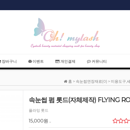
샵회원 할인
2021 여름휴
장바구니
이벤트
개인결제
커뮤니티
홈 >
속눈썹연장재료(0)
>
미용도구,세
속눈썹 펌 롯드(자체제작) FLYING R
플라잉 롯드
15,000원
..