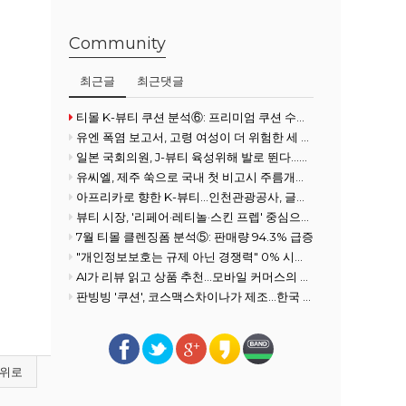
Community
최근글
최근댓글
티몰 K-뷰티 쿠션 분석⑥: 프리미엄 쿠션 수요 확대
유엔 폭염 보고서, 고령 여성이 더 위험한 세 가지 이유
일본 국회의원, J-뷰티 육성위해 발로 뛴다...화장품협회 방문
유씨엘, 제주 쑥으로 국내 첫 비고시 주름개선 기능성 획득
아프리카로 향한 K-뷰티…인천관광공사, 글로벌사우스 공략 강화
뷰티 시장, '리페어·레티놀·스킨 프렙' 중심으로 전개
7월 티몰 클렌징폼 분석⑤: 판매량 94.3% 급증
"개인정보보호는 규제 아닌 경쟁력" 0% 시장을 100% 필수재로 만든 여성
AI가 리뷰 읽고 상품 추천…모바일 커머스의 진화
판빙빙 '쿠션', 코스맥스차이나가 제조…한국 ODM 경쟁력 재조명
위로