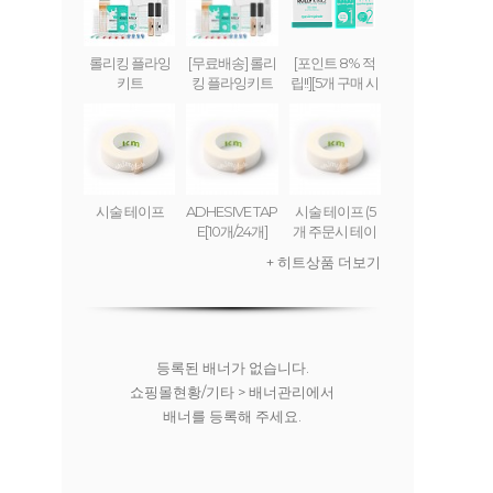
롤리킹 플라잉
[무료배송] 롤리
[포인트 8% 적
키트
킹 플라잉키트
립!!][5개 구매 시
무료배송] 롤리
킹 플라잉 크림
(set) ROLLY KI
NG FLYING CR
EAM
시술 테이프
ADHESIVE TAP
시술 테이프 (5
E[10개/24개]
개 주문시 테이
프디스펜서 무
+ 히트상품 더보기
료)
등록된 배너가 없습니다.
쇼핑몰현황/기타 > 배너관리에서
배너를 등록해 주세요.