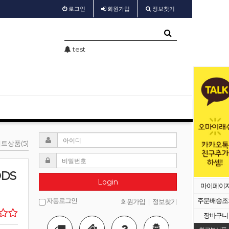
로그인
회원
가입
정보찾기
가 공지
test
샵회원 할인
트상품(5)
ODS
Login
마이페이
자동로그인
주문배송조
회원가입
|
정보찾기
장바구니
등록된 배너가 없습니다.