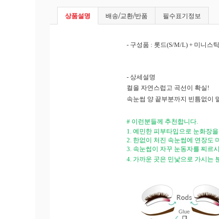
상품설명
배송/교환/반품
필수표기정보
- 구성품 : 롯드(S/M/L) + 미니
-
상세설명
컬을 자연스럽고 곡선이 확실
!
속눈썹 양 끝부분까지 빈틈없이 
#
이런분들께 추천합니다
.
1.
예민한 피부타입으로 눈화장을
2.
한없이 처진 속눈썹에 연장도 
3.
속눈썹이 자꾸 눈동자를 찌르시
4.
가까운 곳은 민낯으로 가시는 