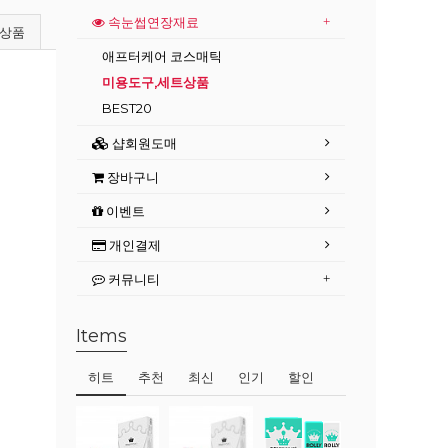
속눈썹연장재료
상품
애프터케어 코스매틱
미용도구,세트상품
BEST20
샵회원도매
장바구니
이벤트
개인결제
커뮤니티
Items
히트
추천
최신
인기
할인