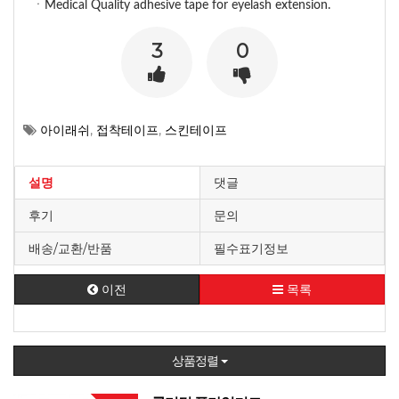
ㆍMedical Quality adhesive tape for eyelash extension.
3
0
아이래쉬
,
접착테이프
,
스킨테이프
설명
댓글
후기
문의
배송/교환/반품
필수표기정보
이전
목록
상품정렬