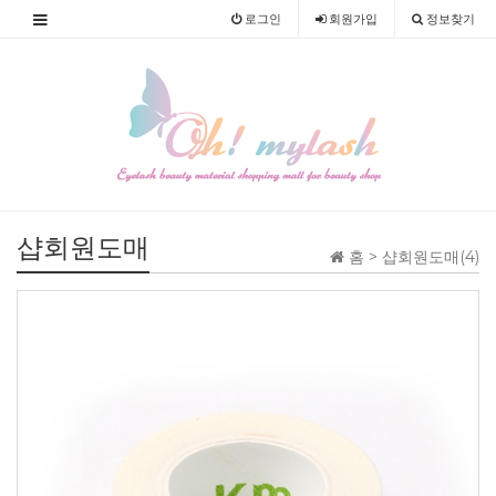
로그인
회원
가입
정보찾기
샵회원도매
홈 >
샵회원도매(4)