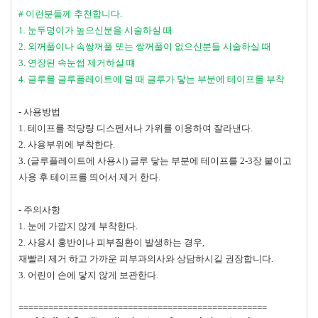
#
이런분들께 추천합니다
.
1.
눈두덩이가 높으신분을 시술하실 때
2.
외꺼풀이나 속쌍꺼풀 또는 쌍꺼풀이 없으신분들 시술하실 때
3.
연장된 속눈썹 제거하실 떄
4.
글루를 글루플레이트에 덜 때 글루가 닿는 부분에 테이프를 부착
-
사용방법
1.
테이프를 적당량 디스펜서나 가위를 이용하여 잘라낸다
.
2.
사용부위에 부착한다
.
3. (
글루플레이트에 사용시
)
글루 닿는 부분에 테이프를
2-3
장 붙이고
사용 후 테이프를 띄어서 제거 한다
.
-
주의사항
1.
눈에 가깝지 않게 부착한다
.
2.
사용시 홍반이나 피부질환이 발생하는 경우
,
재빨리 제거 하고 가까운 피부과의사와 상담하시길 권장합니다
.
3.
어린이 손에 닿지 않게 보관한다
.
==================================================