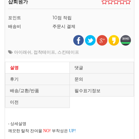
샵회원가
포인트
10점 적립
배송비
주문시 결제
아이래쉬
,
접착테이프
,
스킨테이프
설명
댓글
후기
문의
배송/교환/반품
필수표기정보
이전
-
상세설명
깨끗한 탈착 잔여물
NO!
부착성은
UP!