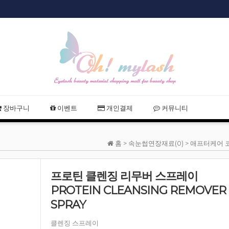
샵회원 할인
2021 여름휴
장바구니
이벤트
개인결제
커뮤니티
홈 >
속눈썹연장재료(0)
>
애프터케어 코
프로틴 클렌징 리무버 스프레이
PROTEIN CLEANSING REMOVER
SPRAY
클렌징 스프레이