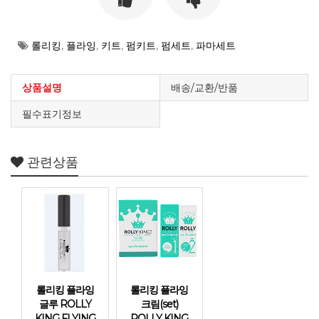
롤리킹
,
플라잉
,
키트
,
펌키트
,
펌세트
,
파마세트
상품설명
배송/교환/반품
필수표기정보
관련상품
롤리킹 플라잉
롤리킹 플라잉
글루 ROLLY
크림(set)
KING FLYING
ROLLY KING