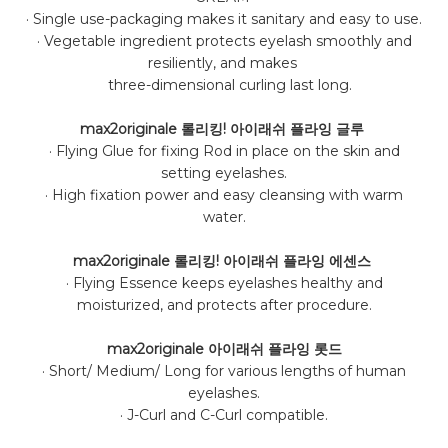
· Single use-packaging makes it sanitary and easy to use.
· Vegetable ingredient protects eyelash smoothly and
resiliently, and makes
three-dimensional curling last long.
max2originale
롤리킹! 아이래쉬 플라잉
글루
· Flying Glue for fixing Rod in place on the skin and
setting eyelashes.
· High fixation power and easy cleansing with warm
water.
max2originale
롤리킹! 아이래쉬 플라잉 에센스
· Flying Essence keeps eyelashes healthy and
moisturized, and protects after
procedure.
max2originale
아이래쉬 플라잉 롯드
· Short/ Medium/ Long for various lengths of human
eyelashes.
· J-Curl and C-Curl compatible.