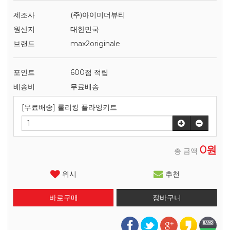
제조사
(주)아이미더뷰티
원산지
대한민국
브랜드
max2originale
포인트
600점 적립
배송비
무료배송
[무료배송] 롤리킹 플라잉키트
0원
총 금액
위시
추천