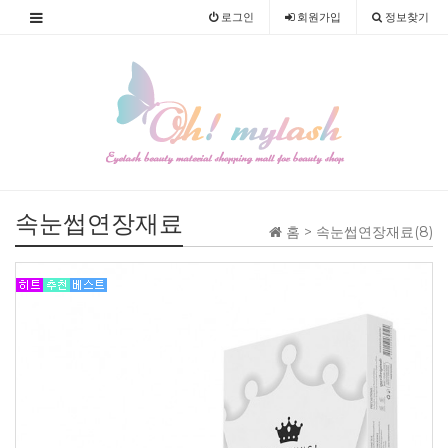
로그인
회원
가입
정보찾기
속눈썹연장재료
홈 >
속눈썹연장재료(8)