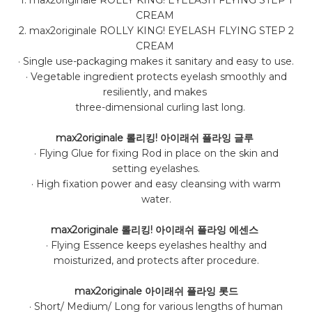
1. max2originale ROLLY KING! EYELASH FLYING STEP 1
CREAM
2. max2originale ROLLY KING! EYELASH FLYING STEP 2
CREAM
· Single use-packaging makes it sanitary and easy to use.
· Vegetable ingredient protects eyelash smoothly and
resiliently, and makes
three-dimensional curling last long.
max2originale
롤리킹! 아이래쉬 플라잉
글루
· Flying Glue for fixing Rod in place on the skin and
setting eyelashes.
· High fixation power and easy cleansing with warm
water.
max2originale
롤리킹! 아이래쉬 플라잉 에센스
· Flying Essence keeps eyelashes healthy and
moisturized, and protects after
procedure.
max2originale
아이래쉬 플라잉 롯드
· Short/ Medium/ Long for various lengths of human