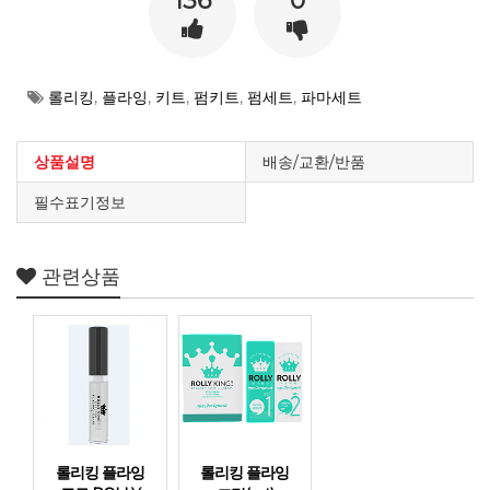
136
0
롤리킹
,
플라잉
,
키트
,
펌키트
,
펌세트
,
파마세트
상품설명
배송/교환/반품
필수표기정보
관련상품
롤리킹 플라잉
롤리킹 플라잉