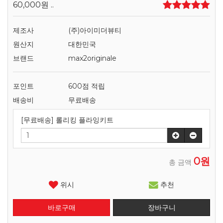
60,000원
..
제조사
(주)아이미더뷰티
원산지
대한민국
브랜드
max2originale
포인트
600점 적립
배송비
무료배송
[무료배송] 롤리킹 플라잉키트
0원
총 금액
위시
추천