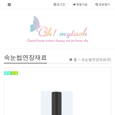
로그인
회원
가입
정보찾기
속눈썹연장재료
홈 >
속눈썹연장재료(8)