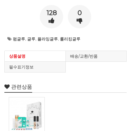
128
0
펌글루
,
글루
,
플라잉글루
,
롤리킹글루
상품설명
배송/교환/반품
필수표기정보
관련상품