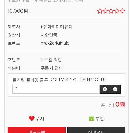
롯드와 롯드위에 속눈썹 고정시키는 제품
10,000원
..
제조사
(주)아이미더뷰티
원산지
대한민국
브랜드
max2originale
포인트
100점 적립
배송비
주문시 결제
롤리킹 플라잉 글루 ROLLY KING FLYING GLUE
0원
총 금액
위시
추천