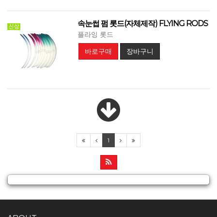
속눈썹 펌 롯드(자체제작) FLYING RODS
플라잉 롯드
바로구매
장바구니
1