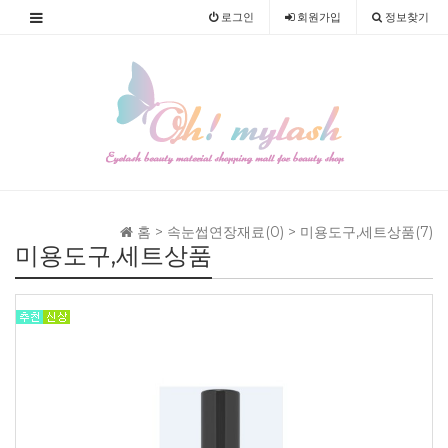
로그인
회원
가입
정보찾기
홈 >
속눈썹연장재료(0)
>
미용도구,세트상품(7)
미용도구,세트상품