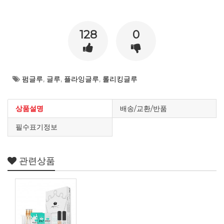
128
0
펌글루
,
글루
,
플라잉글루
,
롤리킹글루
상품설명
배송/교환/반품
필수표기정보
관련상품