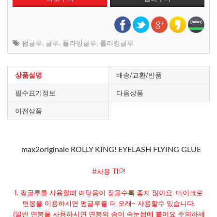
펌글루
,
글루
,
플라잉글루
,
롤리킹글루
상품설명
배송/교환/반품
필수표기정보
다음상품
이전상품
max2originale ROLLY KING! EYELASH FLYING GLUE
#사용 TIP!
1. 펌글루를 사용할때 여닫음이 잦을수록 좋지 않아요. 마이크로
면봉을 이용하시면 펌글루를 더 오래~ 사용할수 있습니다.
(일반 면봉을 사용하시면 면봉의 솜이 속눈썹에 붙어요 주의하세