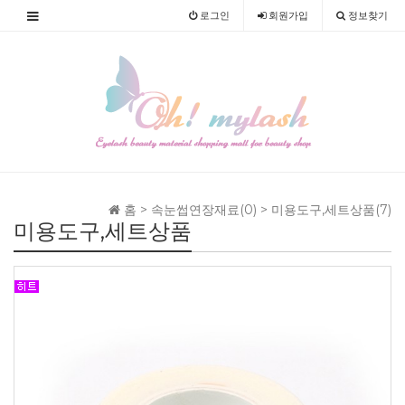
로그인
회원
가입
정보찾기
홈 >
속눈썹연장재료(0)
>
미용도구,세트상품(7)
미용도구,세트상품