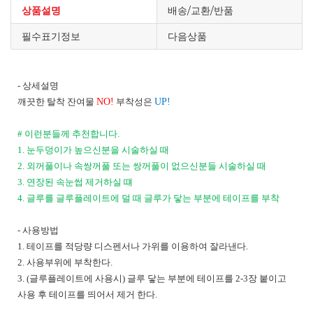
상품설명
배송/교환/반품
필수표기정보
다음상품
-
상세설명
깨끗한 탈착 잔여물
NO!
부착성은
UP!
#
이런분들께 추천합니다
.
1.
눈두덩이가 높으신분을 시술하실 때
2.
외꺼풀이나 속쌍꺼풀 또는 쌍꺼풀이 없으신분들 시술하실 때
3.
연장된 속눈썹 제거하실 떄
4.
글루를 글루플레이트에 덜 때 글루가 닿는 부분에 테이프를 부착
-
사용방법
1.
테이프를 적당량 디스펜서나 가위를 이용하여 잘라낸다
.
2.
사용부위에 부착한다
.
3. (
글루플레이트에 사용시
)
글루 닿는 부분에 테이프를
2-3
장 붙이고
사용 후 테이프를 띄어서 제거 한다
.