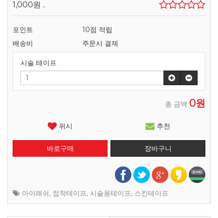
1,000원
..
포인트
10점 적립
배송비
주문시 결제
시술 테이프
0원
총 금액
위시
추천
아이래쉬
,
접착테이프
,
시술용테이프
,
스킨테이프