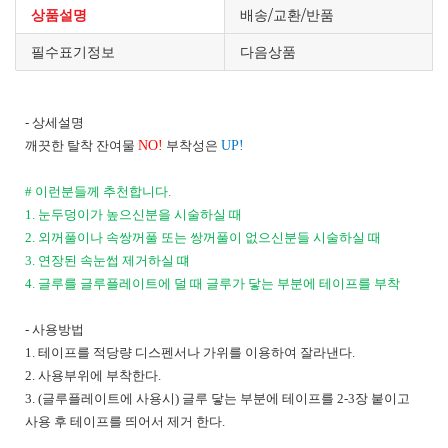
상품설명
배송/교환/반품
필수표기정보
다음상품
-
상세설명
깨끗한 탈착 잔여물
NO!
부착성은
UP!
#
이런분들께 추천합니다
.
1.
눈두덩이가 높으신분을 시술하실 때
2.
외꺼풀이나 속쌍꺼풀 또는 쌍꺼풀이 없으신분들 시술하실 때
3.
연장된 속눈썹 제거하실 떄
4.
글루를 글루플레이트에 덜 때 글루가 닿는 부분에 테이프를 부착
-
사용방법
1.
테이프를 적당량 디스펜서나 가위를 이용하여 잘라낸다
.
2.
사용부위에 부착한다
.
3. (
글루플레이트에 사용시
)
글루 닿는 부분에 테이프를
2-3
장 붙이고
사용 후 테이프를 띄어서 제거 한다
.