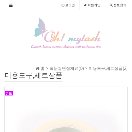
로그인
회원
가입
정보찾기
홈 >
속눈썹연장재료(0)
>
미용도구,세트상품(2)
미용도구,세트상품