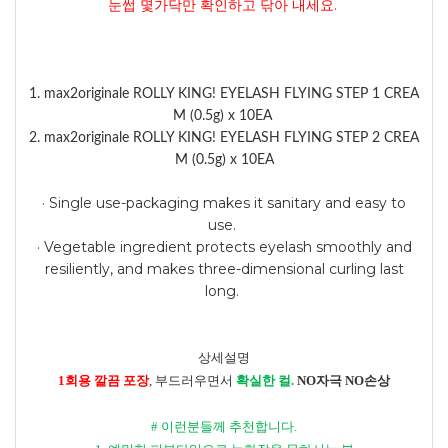
눈썹 몇가닥만 확인하고 닦아 내세요.
1. max2originale ROLLY KING! EYELASH FLYING STEP 1 CREA
M (0.5g) x 10EA
2. max2originale ROLLY KING! EYELASH FLYING STEP 2 CREA
M (0.5g) x 10EA
· Single use-packaging makes it sanitary and easy to
use.
· Vegetable ingredient protects eyelash smoothly and
resiliently, and makes three-dimensional curling last
long.
상세설명
1
회용 깔끔 포장
,
부드러우면서
확실한 컬
.
NO
자극
NO
손상
#
이런분들께 추천합니다
.