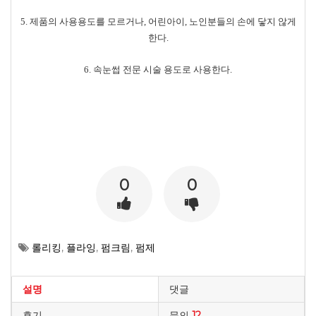
5.
제품의 사용용도를 모르거나
,
어린아이
,
노인분들의 손에 닿지 않게
한다
.
6.
속눈썹 전문 시술 용도로 사용한다
.
0
0
롤리킹
,
플라잉
,
펌크림
,
펌제
설명
댓글
후기
문의
12