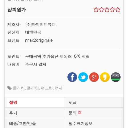
샵회원가
제조사
(주)아이미더뷰티
원산지
대한민국
브랜드
max2originale
포인트
구매금액(추가옵션 제외)의 8% 적립
배송비
주문시 결제
롤리킹
,
플라잉
,
펌크림
,
펌제
설명
댓글
후기
문의
12
배송/교환/반품
필수표기정보