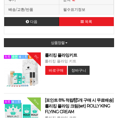
배송/교환/반품
필수표기정보
다음
목록
상품정렬
롤리킹 플라잉키트
DC
롤리킹 플라잉 키트
바로구매
장바구니
[포인트 8% 적립!!][5개 구매 시 무료배송]
Now
롤리킹 플라잉 크림(set) ROLLY KING
FLYING CREAM
롤리킹 플라잉 크림