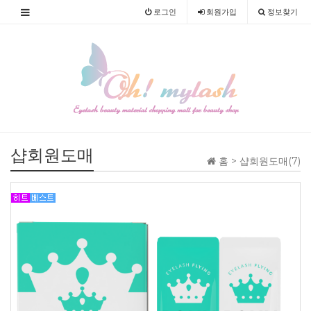
로그인
회원
가입
정보찾기
샵회원도매
홈 >
샵회원도매(7)