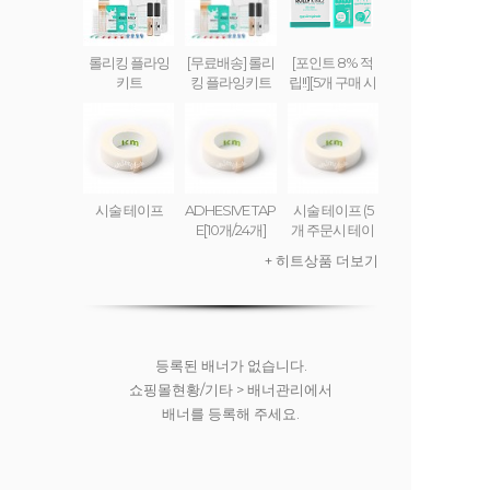
롤리킹 플라잉
[무료배송] 롤리
[포인트 8% 적
키트
킹 플라잉키트
립!!][5개 구매 시
무료배송] 롤리
킹 플라잉 크림
(set) ROLLY KI
NG FLYING CR
EAM
시술 테이프
ADHESIVE TAP
시술 테이프 (5
E[10개/24개]
개 주문시 테이
프디스펜서 무
+ 히트상품 더보기
료)
등록된 배너가 없습니다.
쇼핑몰현황/기타 > 배너관리에서
배너를 등록해 주세요.