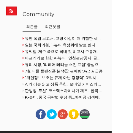
Community
최근글
최근댓글
유엔 폭염 보고서, 고령 여성이 더 위험한 세 가지 이유
일본 국회의원, J-뷰티 육성위해 발로 뛴다...화장품협회 방문
유씨엘, 제주 쑥으로 국내 첫 비고시 주름개선 기능성 획득
아프리카로 향한 K-뷰티…인천관광공사, 글로벌사우스 공략 강화
뷰티 시장, '리페어·레티놀·스킨 프렙' 중심으로 전개
7월 티몰 클렌징폼 분석⑤: 판매량 94.3% 급증
"개인정보보호는 규제 아닌 경쟁력" 0% 시장을 100% 필수재로 만든 여성
AI가 리뷰 읽고 상품 추천…모바일 커머스의 진화
판빙빙 '쿠션', 코스맥스차이나가 제조…한국 ODM 경쟁력 재조명
K-뷰티, 중국 공략법 수정 중...따이공·검색에서 콘텐츠로