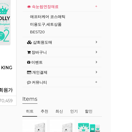
속눈썹연장재료
애프터케어 코스매틱
미용도구,세트상품
BEST20
샵회원도매
장바구니
이벤트
 KING
개인결제
커뮤니티
회원가
Items
70,459
히트
추천
최신
인기
할인