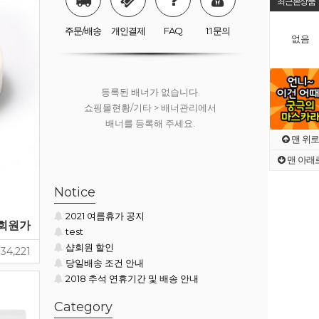
최근본상품
쇼핑몰현황/기타 > 배너관리에서
배너를 등록해 주세요.
주문/배송
개인결제
FAQ
1:1 문의
없음
등록된 배너가 없습니다.
쇼핑몰현황/기타 > 배너관리에서
배너를 등록해 주세요.
맨 위로
맨 아래
등록된 배너가 없습니다.
Notice
쇼핑몰현황/기타 > 배너관리에서
2021 여름휴가 공지
배너를 등록해 주세요.
회원가
test
샵회원 할인
34,221
당일배송 조건 안내
2018 추석 연휴기간 및 배송 안내
Category