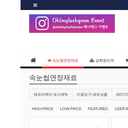
속눈썹연장재료
샵회원도매
속눈썹연장재료
애프터케어 코스매틱
미용도구,세트상품
BEST
HIGH PRICE
LOW PRICE
FEATURED
USER 