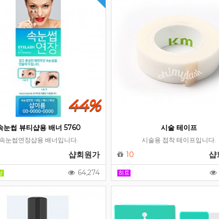
44%
속눈썹 뷰티샵용 배너 5760
시술 테이프
속눈썹연장샵용 배너입니다.
시술용 접착 테이프입니다.
샵회원가
10
샵
64,274