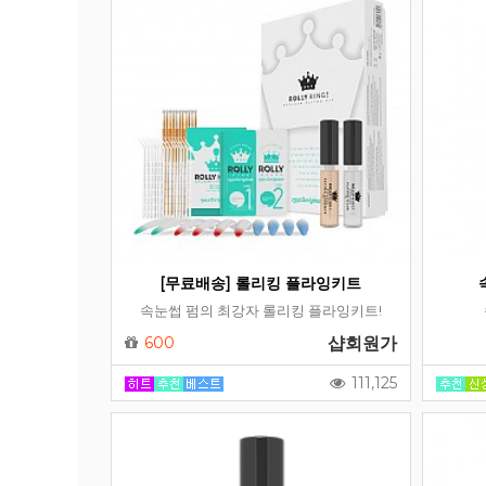
[무료배송] 롤리킹 플라잉키트
속눈썹 펌의 최강자 롤리킹 플라잉키트!
600
샵회원가
111,125