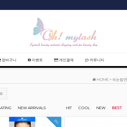
샵회원 할인
장바구니
이벤트
개인결제
커뮤니티
HOME >
속눈썹연
20
RATING
NEW ARRIVALS
HIT
COOL
NEW
BEST
DC