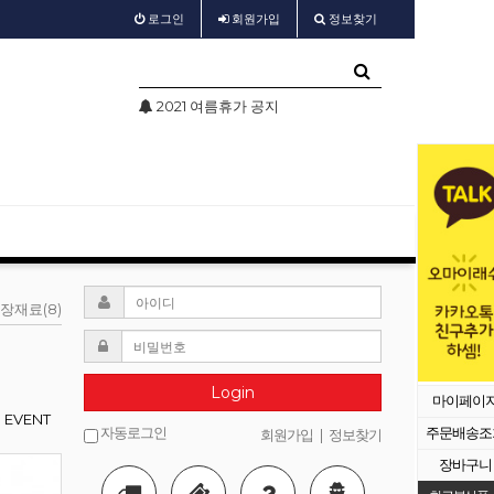
로그인
회원
가입
정보찾기
2021 여름휴가 공지
test
샵
장재료(8)
Login
마이페이
EVENT
자동로그인
주문배송조
회원가입
|
정보찾기
장바구니
등록된 배너가 없습니다.