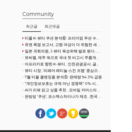
Community
최근글
최근댓글
티몰 K-뷰티 쿠션 분석⑥: 프리미엄 쿠션 수요 확대
유엔 폭염 보고서, 고령 여성이 더 위험한 세 가지 이유
일본 국회의원, J-뷰티 육성위해 발로 뛴다...화장품협회 방문
유씨엘, 제주 쑥으로 국내 첫 비고시 주름개선 기능성 획득
아프리카로 향한 K-뷰티…인천관광공사, 글로벌사우스 공략 강화
뷰티 시장, '리페어·레티놀·스킨 프렙' 중심으로 전개
7월 티몰 클렌징폼 분석⑤: 판매량 94.3% 급증
"개인정보보호는 규제 아닌 경쟁력" 0% 시장을 100% 필수재로 만든 여성
AI가 리뷰 읽고 상품 추천…모바일 커머스의 진화
판빙빙 '쿠션', 코스맥스차이나가 제조…한국 ODM 경쟁력 재조명