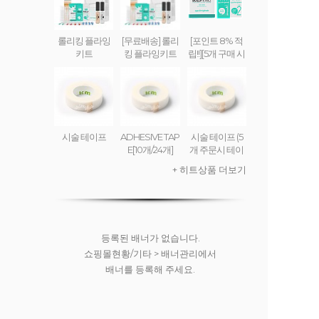
롤리킹 플라잉
[무료배송] 롤리
[포인트 8% 적
키트
킹 플라잉키트
립!!][5개 구매 시
무료배송] 롤리
킹 플라잉 크림
(set) ROLLY KI
NG FLYING CR
EAM
시술 테이프
ADHESIVE TAP
시술 테이프 (5
E[10개/24개]
개 주문시 테이
프디스펜서 무
+ 히트상품 더보기
료)
등록된 배너가 없습니다.
쇼핑몰현황/기타 > 배너관리에서
배너를 등록해 주세요.