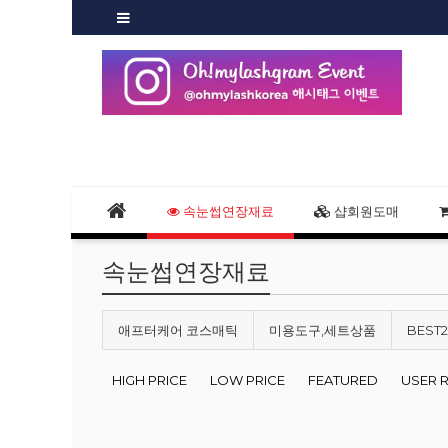
속눈썹연장재료
샵회원도매
속눈썹연장재료
애프터케어 코스매틱
미용도구,세트상품
BEST
HIGH PRICE
LOW PRICE
FEATURED
USER 