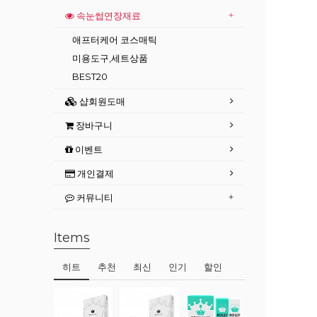
속눈썹연장재료
애프터케어 코스매틱
미용도구,세트상품
BEST20
샵회원도매
장바구니
이벤트
개인결제
커뮤니티
Items
히트
추천
최신
인기
할인