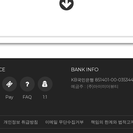
CE
BANK INFO
KB국민은행 851401-00-03534
예금주 : (주)아이미더뷰티
Pay
FAQ
1:1
개인정보 취급방침
이메일 무단수집거부
책임의 한계와 법적고