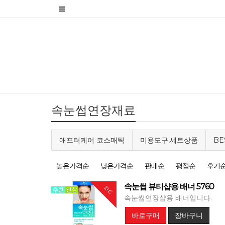
속눈썹연장재료
애프터케어 코스매틱
미용도구,세트상품
BE
높은가격순
낮은가격순
판매순
평점순
후기
속눈썹 뷰티샵용 배너 5760
DC
속눈썹연장샵용 배너입니다.
바로구매
장바구니