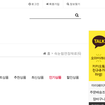
로그인
회원
가입
정보찾기
홈 >
속눈썹연장재료(6)
트상품
추천상품
최신상품
인기상품
할인상품
마이페이
주문배송조
장바구니