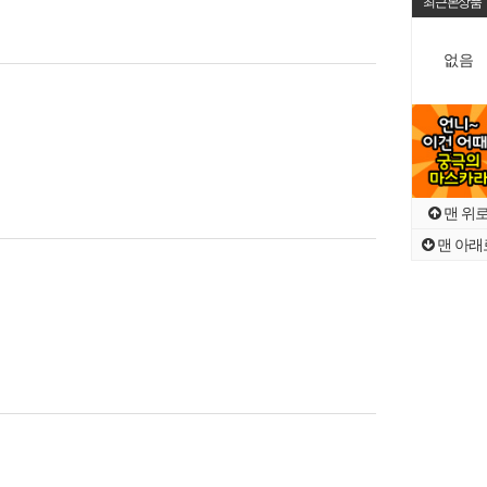
최근본상품
없음
맨 위
맨 아래