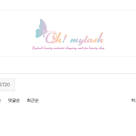
ST20
순
댓글순
최근순
히