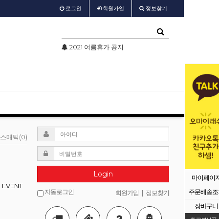
로그인
회원
가입
정보찾기
2021 여름휴가 공지
test
스매틱(0)
Login
마이페이
EVENT
자동로그인
주문배송조
회원가입
|
정보찾기
장바구니
등록된 배너가 없습니다.