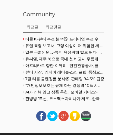
Community
최근글
최근댓글
티몰 K-뷰티 쿠션 분석⑥: 프리미엄 쿠션 수요 확대
유엔 폭염 보고서, 고령 여성이 더 위험한 세 가지 이유
일본 국회의원, J-뷰티 육성위해 발로 뛴다...화장품협회 방문
유씨엘, 제주 쑥으로 국내 첫 비고시 주름개선 기능성 획득
아프리카로 향한 K-뷰티…인천관광공사, 글로벌사우스 공략 강화
뷰티 시장, '리페어·레티놀·스킨 프렙' 중심으로 전개
7월 티몰 클렌징폼 분석⑤: 판매량 94.3% 급증
"개인정보보호는 규제 아닌 경쟁력" 0% 시장을 100% 필수재로 만든 여성
AI가 리뷰 읽고 상품 추천…모바일 커머스의 진화
판빙빙 '쿠션', 코스맥스차이나가 제조…한국 ODM 경쟁력 재조명