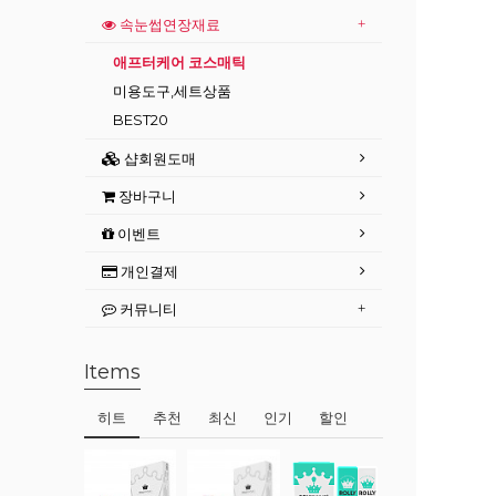
속눈썹연장재료
애프터케어 코스매틱
미용도구,세트상품
BEST20
샵회원도매
장바구니
이벤트
개인결제
커뮤니티
Items
히트
추천
최신
인기
할인