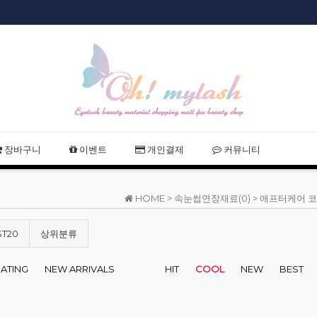
샵회원 할인
장바구니
이벤트
개인결제
커뮤니티
HOME >
속눈썹연장재료(0)
>
애프터케어 코
ST20
상위분류
RATING
NEW ARRIVALS
HIT
COOL
NEW
BEST