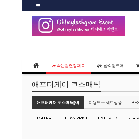
속눈썹연장재료
샵회원도매
애프터케어 코스매틱
애프터케어 코스매틱(0)
미용도구,세트상품
BE
HIGH PRICE
LOW PRICE
FEATURED
USER 