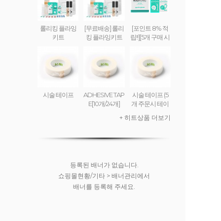
롤리킹 플라잉
[무료배송] 롤리
[포인트 8% 적
키트
킹 플라잉키트
립!!][5개 구매 시
무료배송] 롤리
킹 플라잉 크림
(set) ROLLY KI
NG FLYING CR
EAM
시술 테이프
ADHESIVE TAP
시술 테이프 (5
E[10개/24개]
개 주문시 테이
프디스펜서 무
+ 히트상품 더보기
료)
등록된 배너가 없습니다.
쇼핑몰현황/기타 > 배너관리에서
배너를 등록해 주세요.