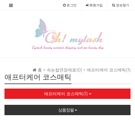
로그인
회원
가입
정보찾기
홈 >
속눈썹연장재료(0)
>
애프터케어 코스매틱(1)
애프터케어 코스매틱
애프터케어 코스매틱(1)
상품정렬