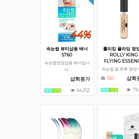
44%
속눈썹 뷰티샵용 배너
롤리킹 플라잉 영
5760
ROLLY KING
FLYING ESSEN
속눈썹연장샵용 배너입니
속눈썹 펌 한후 영양
다.
150
샵회
샵회원가
79,
64,352