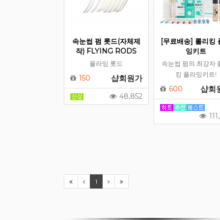
속눈썹 펌 롯드(자체제
[무료배송] 롤리킹
작) FLYING RODS
잉키트
플라잉 롯드
속눈썹 펌의 최강자 
킹 플라잉키트!
150
샵회원가
600
샵회
48,852
111
등록된 배너가 없습니다.
1
쇼핑몰현황/기타 > 배너관리에서
배너를 등록해 주세요.