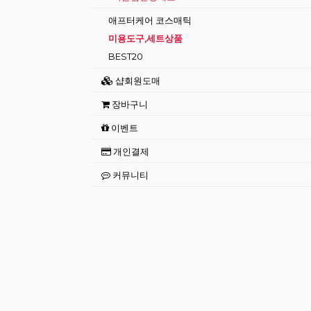
애프터케어 코스매틱
미용도구,세트상품
BEST20
샵회원도매
장바구니
이벤트
개인결제
커뮤니티